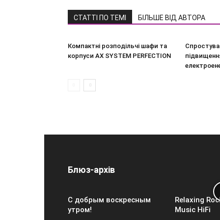
СТАТТІ ПО ТЕМІ
БІЛЬШЕ ВІД АВТОРА
Компактні розподільчі шафи та
Спростува
корпуси AX SYSTEM PERFECTION
підвищення
електроен
Блюз-архів
С добрым воскресным
Relaxing Roc
утром!
Music HiFi