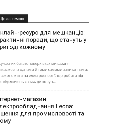
Ще за темою
нлайн-ресурс для мешканців:
рактичні поради, що стануть у
ригоді кожному
сучасних багатоповерхівках ми щодня
икаємося з одними й тими самими запитаннями:
 зекономити на електроенергії, що робити під
с відключень світла, де поруч...
нтернет-магазин
лектрообладнання Leona:
ішення для промисловості та
ому