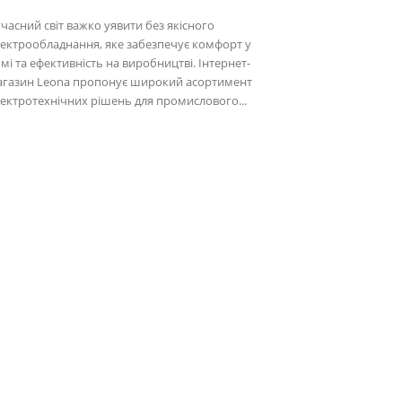
часний світ важко уявити без якісного
ектрообладнання, яке забезпечує комфорт у
мі та ефективність на виробництві. Інтернет-
агазин Leona пропонує широкий асортимент
ектротехнічних рішень для промислового...