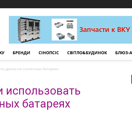
ХУ
БРЕНДИ
СІНОПСІС
СВІТЛО&БУДИНОК
БЛЮЗ-А
ать дроны на солнечных батареях
и использовать
ных батареях