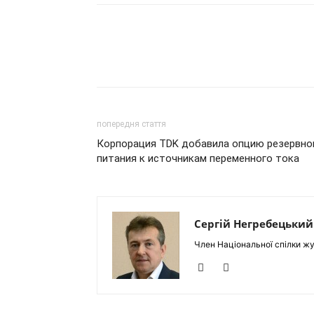
попередня стаття
Корпорация TDK добавила опцию резервно
питания к источникам переменного тока
Сергій Негребецький
Член Національної спілки жу