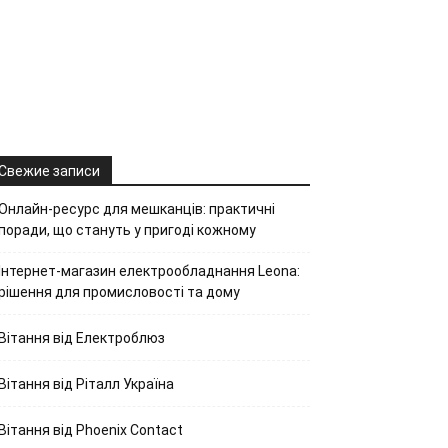
Свежие записи
Онлайн-ресурс для мешканців: практичні
поради, що стануть у пригоді кожному
Інтернет-магазин електрообладнання Leona:
рішення для промисловості та дому
Вітання від Електроблюз
Вітання від Ріталл Україна
Вітання від Phoenix Contact