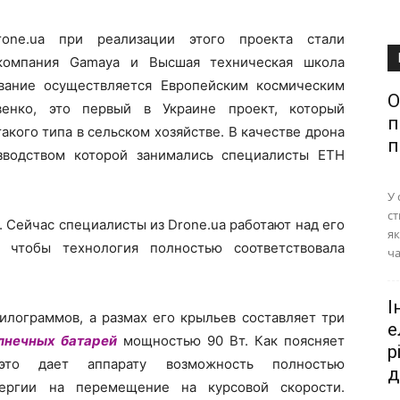
rone.ua при реализации этого проекта стали
 компания Gamaya и Высшая техническая школа
вание осуществляется Европейским космическим
О
венко, это первый в Украине проект, который
п
акого типа в сельском хозяйстве. В качестве дрона
п
изводством которой занимались специалисты ETH
У 
ст
. Сейчас специалисты из Drone.ua работают над его
як
 чтобы технология полностью соответствовала
ча
І
илограммов, а размах его крыльев составляет три
е
лнечных батарей
мощностью 90 Вт. Как поясняет
р
 это дает аппарату возможность полностью
д
нергии на перемещение на курсовой скорости.