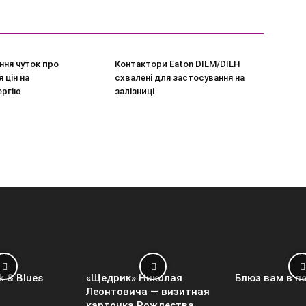
ння чуток про
Контактори Eaton DILM/DILH
 цін на
схвалені для застосування на
ергію
залізниці
k & Blues
«Щедрик» Николая
Блюз вам в п
Леонтовича — визитная
карточка Рождества