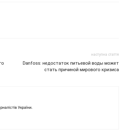
наступна стаття
го
Danfoss: недостаток питьевой воды может
стать причиной мирового кризиса
рналістів України.