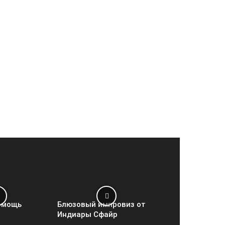
омощь
Блюзовый импровиз от
Индиары Сфайр