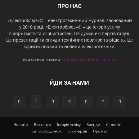
ПРО НАС
«Електроблюз»© – електротехнічний журнал, заснований
у 2010 році. «Електроблюз»© – це історії успіху
підприємств та особистостей. Це думки експертів галузі.
Це презентації та огляди технічних новинок та рішень. Це
корисні поради та новини електротехніки.
зв'язатися з нами:
info@electroblues.com.ua
ЙДИ ЗА НАМИ
Новини
Виставки
Історія успіху
Бренди
Сінопсіс
Світло&Будинок
Блюз-архів
Про нас