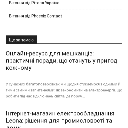
Вітання від Ріталл Україна
Вітання від Phoenix Contact
Ще за темою
Онлайн-ресурс для мешканців:
практичні поради, що стануть у пригоді
кожному
У сучасних багатоповерхівках ми щодня стикаємося з одними й
тими самими запитаннями: як зекономити на електроенергії, що
робити під час відключень світла, де поруч...
Інтернет-магазин електрообладнання
Leona: рішення для промисловості та
дому