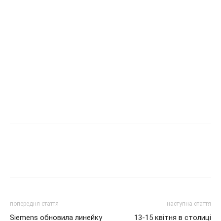
попередня стаття
наступна стаття
Siemens обновила линейку
13-15 квітня в столиці