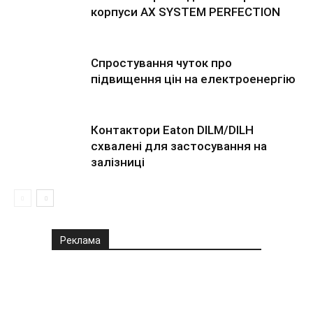
корпуси AX SYSTEM PERFECTION
Спростування чуток про
підвищення цін на електроенергію
Контактори Eaton DILM/DILH
схвалені для застосування на
залізниці
Реклама