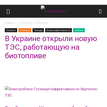
додому
Сінопсіс
Рішення
Сінопсіс
Рішення
Тренди
Енергоефективність
Новини
В Украине открыли новую
ТЭС, работающую на
биотопливе