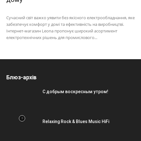
Сучасний світ важко уявити без якісного електрообладнання, яке
забезпечує комфорт у домі та ефективність на виробництві.
Інтернет-магазин Leona пропонує широкий асортимент
електротехнічних рішень для промислового...
Блюз-архів
С добрым воскресным утром!
Relaxing Rock & Blues Music HiFi