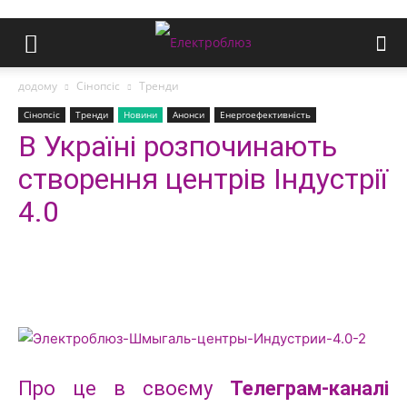
додому
Сінопсіс
Тренди
Сінопсіс
Тренди
Новини
Анонси
Енергоефективність
В Україні розпочинають
створення центрів Індустрії
4.0
Про це в своєму
Телеграм-каналі