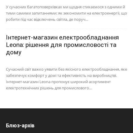
У сучасних багатоповерхівках ми щодня стикаємося з одними й
тими самими запитаннями: як зекономити на електроенергії, що
робити під час відключень світла, де поруч...
Інтернет-магазин електрообладнання
Leona: рішення для промисловості та
дому
Сучасний світ важко уявити без якісного електрообладнання, яке
забезпечує комфорт у домі та ефективність на виробництві.
Інтернет-магазин Leona пропонує широкий асортимент
електротехнічних рішень для промислового...
Блюз-архів