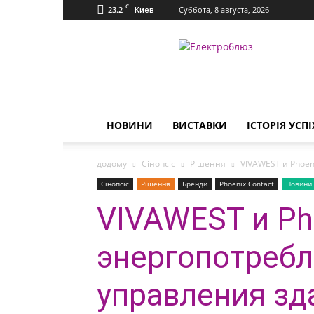
C
23.2
Суббота, 8 августа, 2026
Киев
Електроблюз
НОВИНИ
ВИСТАВКИ
ІСТОРІЯ УСПІ
додому
Сінопсіс
Рішення
VIVAWEST и Phoe
Сінопсіс
Рішення
Бренди
Phoenix Contact
Новини
VIVAWEST и Ph
энергопотреб
управления зд