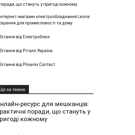
поради, що стануть у пригоді кожному
Інтернет-магазин електрообладнання Leona:
рішення для промисловості та дому
Вітання від Електроблюз
Вітання від Ріталл Україна
Вітання від Phoenix Contact
Ще за темою
нлайн-ресурс для мешканців:
рактичні поради, що стануть у
ригоді кожному