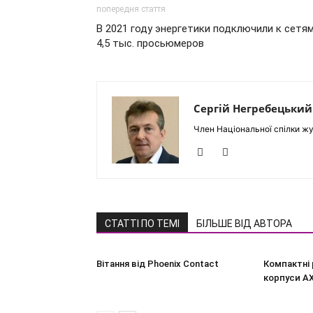
попередня стаття
В 2021 году энергетики подключили к сетя
4,5 тыс. просьюмеров
Сергій Негребецький
Член Національної спілки жу
СТАТТІ ПО ТЕМІ
БІЛЬШЕ ВІД АВТОРА
Вітання від Phoenix Contact
Компактні 
корпуси A