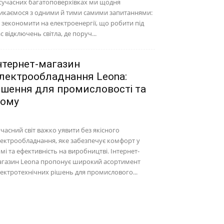
сучасних багатоповерхівках ми щодня
икаємося з одними й тими самими запитаннями:
 зекономити на електроенергії, що робити під
с відключень світла, де поруч...
нтернет-магазин
лектрообладнання Leona:
ішення для промисловості та
ому
часний світ важко уявити без якісного
ектрообладнання, яке забезпечує комфорт у
мі та ефективність на виробництві. Інтернет-
агазин Leona пропонує широкий асортимент
ектротехнічних рішень для промислового...