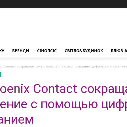
ХУ
БРЕНДИ
СІНОПСІС
СВІТЛО&БУДИНОК
БЛЮЗ-А
nix Contact сокращают энергопотребление с помощью цифрового управлен
oenix Contact сокра
ление с помощью циф
анием