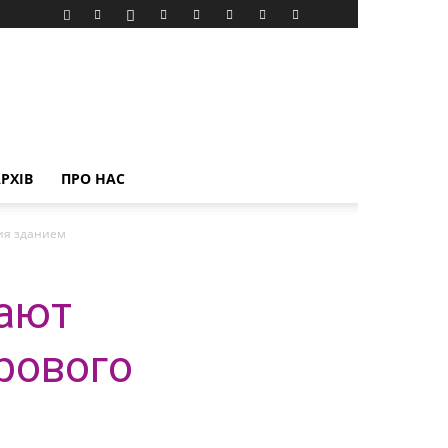
РХІВ
ПРО НАС
ия зданием
щают
рового