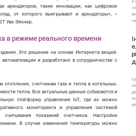
У 
и арендаторов, такие инновации, как цифровое
ст
клад, от которого выигрывают и арендаторы», –
як
ча
ST Уве Эйхнер.
а в режиме реального времени
І
е
здания. Это решение на основе Интернета вещей.
р
автоматизации и разработано в сотрудничестве с
д
Су
 отопления, счетчикам газа и тепла в котельных.
ел
имости тепла. Все актуальные данные собираются и
до
м
льную платформу управления IoT, где их можно
ел
еративного мониторинга и управления системой
 считывания показаний счетчиков. Настройки
ремени. В случае изменения температуры можно