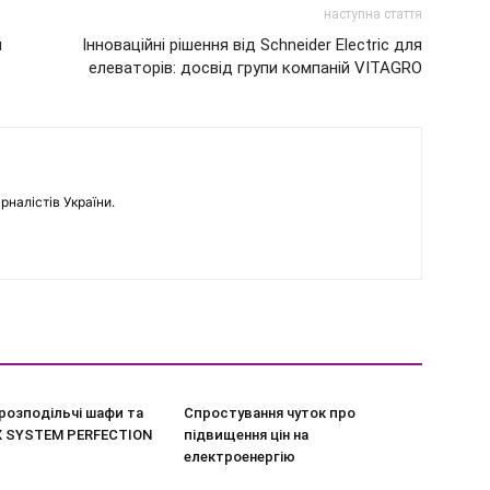
наступна стаття
м
Інноваційні рішення від Schneider Electric для
елеваторів: досвід групи компаній VITAGRO
рналістів України.
розподільчі шафи та
Спростування чуток про
X SYSTEM PERFECTION
підвищення цін на
електроенергію