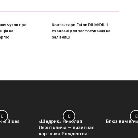
ння чуток про
Контактори Eaton DILM/DILH
 цін на
схвалені для застосування на
ергію
залізниці
k & Blues
«Щедрик» Николая
Блюз вам в п
Леонтовича — визитная
карточка Рождества