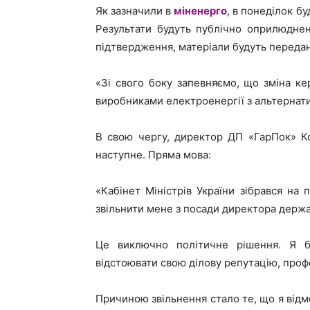
Як зазначили в
міненерго
, в понеділок бу
Результати будуть публічно оприлюднен
підтвердження, матеріали будуть передан
«Зі свого боку запевняємо, що зміна ке
виробниками електроенергії з альтернати
В свою чергу, директор ДП «ГарПок» Ко
наступне. Пряма мова:
«Кабінет Міністрів України зібрався на 
звільнити мене з посади директора держ
Це виключно політичне рішення. Я б
відстоювати свою ділову репутацію, профес
Причиною звільнення стало те, що я відм