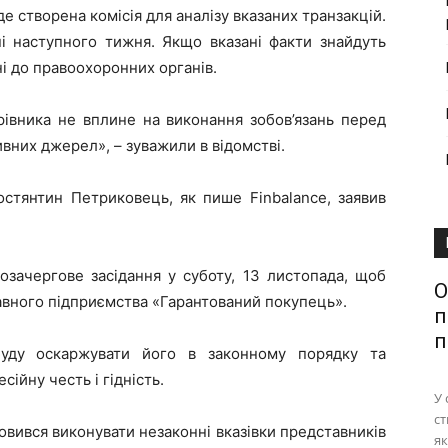
де створена комісія для аналізу вказаних транзакцій.
і наступного тижня. Якщо вказані факти знайдуть
і до правоохоронних органів.
рівника не вплине на виконання зобов’язань перед
вних джерел», – зуважили в відомстві.
стянтин Петриковець, як пише Finbalance, заявив
позачергове засідання у суботу, 13 листопада, щоб
О
авного підприємства «Гарантований покупець».
п
п
уду оскаржувати його в законному порядку та
ійну честь і гідність.
У 
ст
овився виконувати незаконні вказівки представників
як