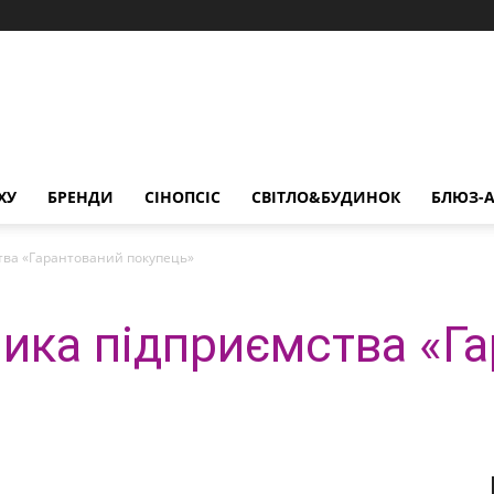
ХУ
БРЕНДИ
СІНОПСІС
СВІТЛО&БУДИНОК
БЛЮЗ-А
тва «Гарантований покупець»
ника підприємства «Г