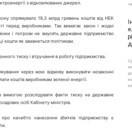
ктроенергії з відновлюваних джерел.
ча
кону спрямувало 19,3 млрд гривень коштів від НЕК
І
ті перед виробниками. Так вимагає закон і жодні
е
вінки і погрози не змусять державне підприємство
р
 ці кошти як заманеться політикам.
д
онного тиску і втручання в роботу підприємства.
Су
ел
якування через мою відмову виконувати незаконні
до
лати коштів виробникам зеленої енергії.
м
ел
з вимогою розслідувати факти тиску на державне
садових осіб Кабінету міністрів.
 про начебто нанесення збитків підприємству є
ти.