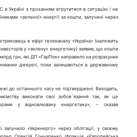
 в Україні з проханням втрутитися в ситуацію і не
никами «зеленої» енергії за кошти, залучені через
триковець в ефірі телеканалу «Україна» (належить
нвесторів у «зелену» енергетику) заявив, що кошти
3 млрд грн, які ДП «ГарПок» направило на розрахунки
влюваних джерел, поки залишаються в державному
тежі до останнього часу не підтверджені. Виходить,
ємству виконати свої зобов`язання так, як це
орами у відновлювану енергетику», – сказав
і залучило «Укренерго» через облігації, у своєму
ардеп Олексій Гончаренко (фракція «Європейська