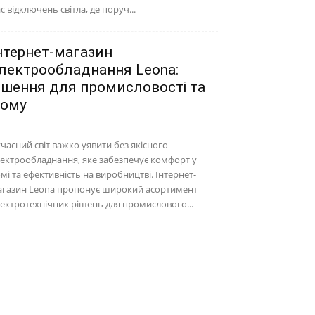
с відключень світла, де поруч...
нтернет-магазин
лектрообладнання Leona:
ішення для промисловості та
ому
часний світ важко уявити без якісного
ектрообладнання, яке забезпечує комфорт у
мі та ефективність на виробництві. Інтернет-
агазин Leona пропонує широкий асортимент
ектротехнічних рішень для промислового...