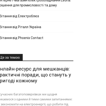
Інтернет-магазин електрообладнання Leona:
рішення для промисловості та дому
Вітання від Електроблюз
Вітання від Ріталл Україна
Вітання від Phoenix Contact
Ще за темою
нлайн-ресурс для мешканців:
рактичні поради, що стануть у
ригоді кожному
сучасних багатоповерхівках ми щодня
икаємося з одними й тими самими запитаннями:
 зекономити на електроенергії, що робити під