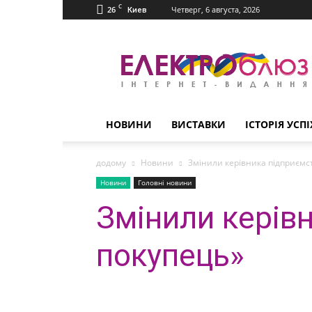
C
26
Четверг, 6 августа, 2026
Киев
Електроблюз
НОВИНИ
ВИСТАВКИ
ІСТОРІЯ УСПІ
додому
Новини
Змінили керівника підприємс
Новини
Головні новини
Змінили керів
покупець»