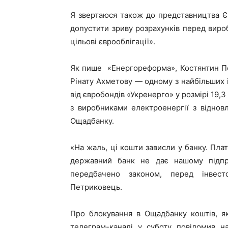
Я звертаюся також до представництва ЄС
допустити зриву розрахунків перед вироб
цільові єврооблігації».
Як пише «Енергореформа», Костянтин Пе
Рінату Ахметову — одному з найбільших і
від євробондів «Укренерго» у розмірі 19,
з виробниками електроенергії з відно
Ощадбанку.
«На жаль, ці кошти зависли у банку. Пла
державний банк не дає нашому підпри
передбачено законом, перед інвест
Петриковець.
Про блокування в Ощадбанку коштів, як
телеграм-каналі у суботу повідомив н