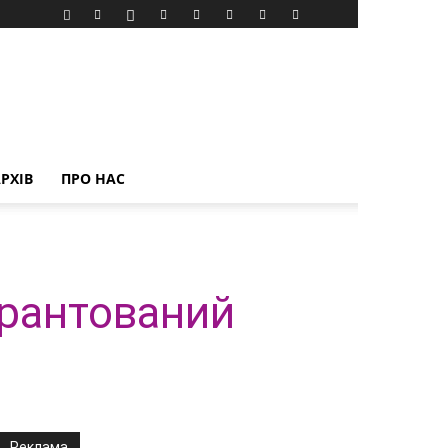
РХІВ
ПРО НАС
арантований
Реклама