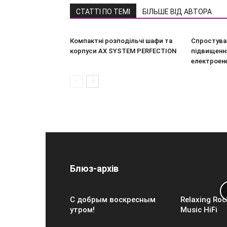
СТАТТІ ПО ТЕМІ
БІЛЬШЕ ВІД АВТОРА
Компактні розподільчі шафи та
Спростува
корпуси AX SYSTEM PERFECTION
підвищення
електроен
Блюз-архів
С добрым воскресным
Relaxing Roc
утром!
Music HiFi