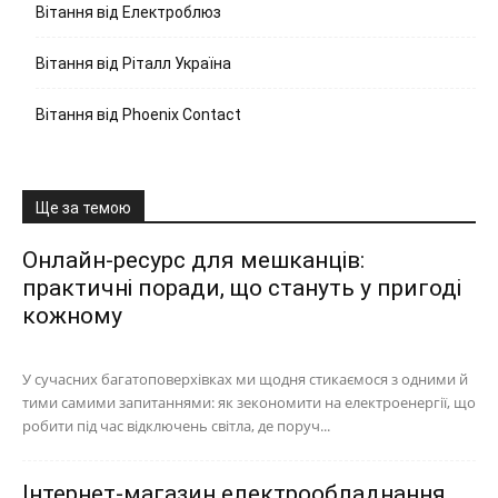
Вітання від Електроблюз
Вітання від Ріталл Україна
Вітання від Phoenix Contact
Ще за темою
Онлайн-ресурс для мешканців:
практичні поради, що стануть у пригоді
кожному
У сучасних багатоповерхівках ми щодня стикаємося з одними й
тими самими запитаннями: як зекономити на електроенергії, що
робити під час відключень світла, де поруч...
Інтернет-магазин електрообладнання