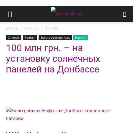
додому
Сінопсіс
Тренди
Сінопсіс
Тренди
Енергоефективність
Новини
100 млн грн. – на
установку солнечных
панелей на Донбассе