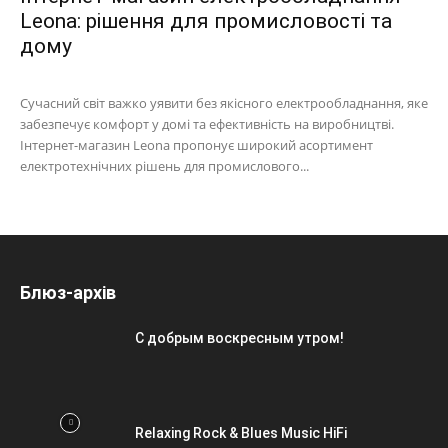
Leona: рішення для промисловості та
дому
Сучасний світ важко уявити без якісного електрообладнання, яке
забезпечує комфорт у домі та ефективність на виробництві.
Інтернет-магазин Leona пропонує широкий асортимент
електротехнічних рішень для промислового...
Блюз-архів
С добрым воскресным утром!
Relaxing Rock & Blues Music HiFi