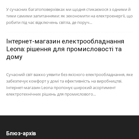
У сучасних багатоповерхівках ми щодня стикаємося з одними й
тими самими запитаннями: як зекономити на електроенергії, що
робити під час відключень світла, де поруч...
Інтернет-магазин електрообладнання
Leona: рішення для промисловості та
дому
Сучасний світ важко уявити без якісного електрообладнання, яке
забезпечує комфорт у домі та ефективність на виробництві.
Інтернет-магазин Leona пропонує широкий асортимент
електротехнічних рішень для промислового...
Блюз-архів