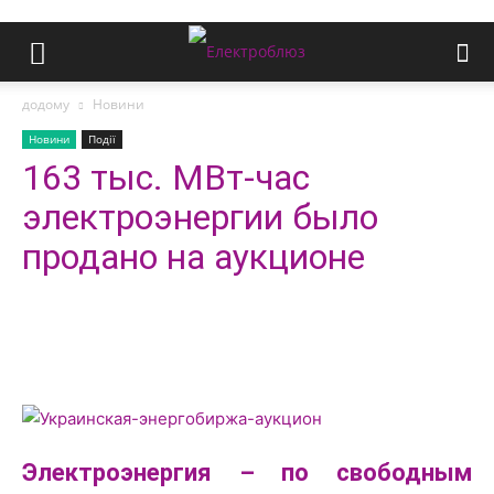
додому
Новини
Новини
Події
163 тыс. МВт-час
электроэнергии было
продано на аукционе
Электроэнергия – по свободным