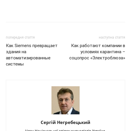
попередня стаття
наступна стаття
Как Siemens превращает
Как работают компании в
здания на
условиях карантина –
автоматизированные
соцопрос «Электроблюза»
системы
Сергій Негребецький
Член Національної спілки журналістів України.