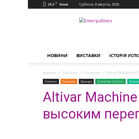
C
24.3
Суббота, 8 августа, 2026
Киев
Електроблюз
НОВИНИ
ВИСТАВКИ
ІСТОРІЯ УСПІ
додому
Сінопсіс
Рішення
Altivar Machine 
Сінопсіс
Рішення
Бренди
Schneider Electric
Новин
Altivar Machin
высоким пере