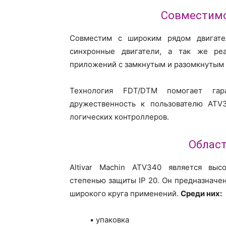
Совместимо
Совместим с широким рядом двигателе
синхронные двигатели, а так же ре
приложений с замкнутым и разомкнутым 
Технология FDT/DTM помогает гара
дружественность к пользователю ATV
логических контроллеров.
Облас
Altivar Machin ATV340 является вы
степенью защиты IP 20. Он предназначе
широкого круга применений.
Среди них:
• упаковка