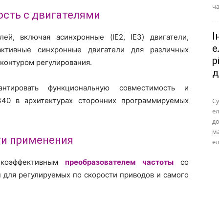
ча
сть с двигателями
І
й, включая асинхронные (IE2, IE3) двигатели,
е
активные синхронные двигатели для различных
р
контуром регулирования.
д
нтировать функциональную совместимость и
340 в архитектурах сторонних программируемых
Су
ел
до
м
ти применения
ел
сокоэффективным
преобразователем частоты
со
н для регулируемых по скорости приводов и самого