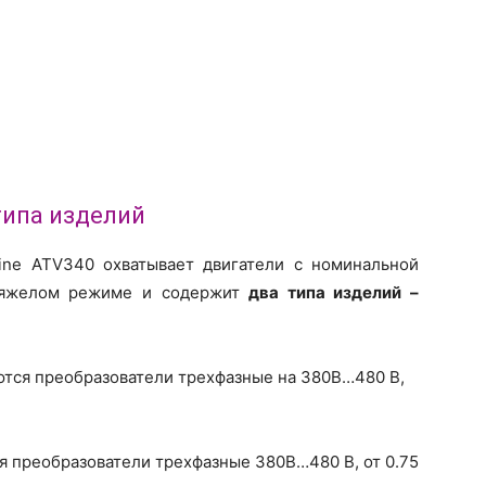
типа изделий
hine ATV340 охватывает двигатели с номинальной
 тяжелом режиме и содержит
два типа изделий –
ются преобразователи трехфазные на 380В…480 В,
ся преобразователи трехфазные 380В…480 В, от 0.75