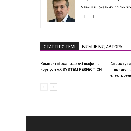
Член Національної спілки жу
СТАТТІ ПО ТЕМІ
БІЛЬШЕ ВІД АВТОРА
Компактні розподільчі шафи та
Спростува
корпуси AX SYSTEM PERFECTION
підвищення
електроен