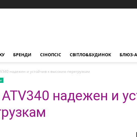
ХУ
БРЕНДИ
СІНОПСІС
СВІТЛО&БУДИНОК
БЛЮЗ-А
ATV340 надежен и устойчив к высоким перегрузкам
и
e ATV340 надежен и ус
грузкам