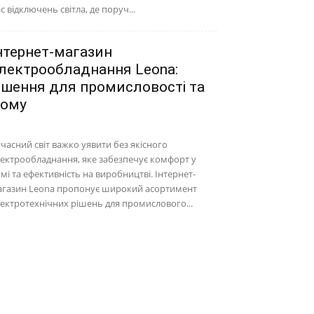
с відключень світла, де поруч...
нтернет-магазин
лектрообладнання Leona:
ішення для промисловості та
ому
часний світ важко уявити без якісного
ектрообладнання, яке забезпечує комфорт у
мі та ефективність на виробництві. Інтернет-
агазин Leona пропонує широкий асортимент
ектротехнічних рішень для промислового...