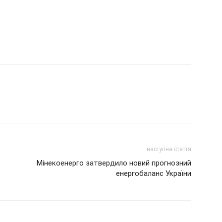
наступна стаття
Мінекоенерго затвердило новий прогнозний
енергобаланс України