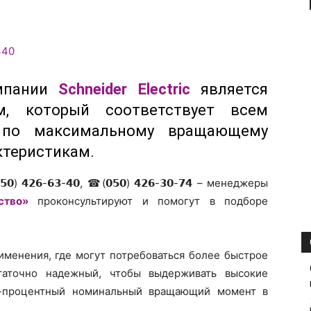
омпании
Schneider Electric
является
м, который соответствует всем
 по максимальному вращающему
ктеристикам.
𝟮𝟲-𝟲𝟯-𝟰𝟬, ☎(𝟬𝟱𝟬) 𝟰𝟮𝟲-𝟯𝟬-𝟳𝟰 – менеджеры
ство»
проконсультируют и помогут в подборе
именения, где могут потребоваться более быстрое
таточно надежный, чтобы выдерживать высокие
0-процентный номинальный вращающий момент в