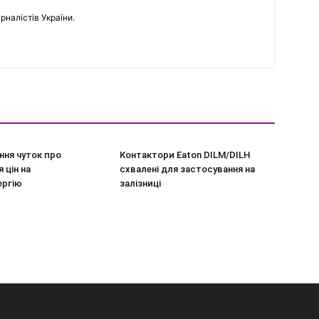
рналістів України.
ння чуток про
Контактори Eaton DILM/DILH
 цін на
схвалені для застосування на
ергію
залізниці