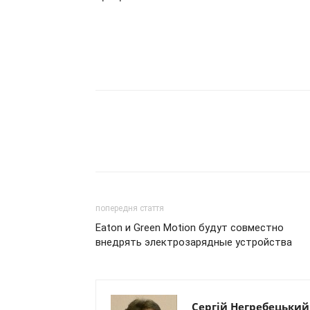
попередня стаття
Eaton и Green Motion будут совместно
внедрять электрозарядные устройства
Сергій Негребецький