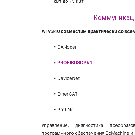
кВт до 75 кВт.
Коммуникац
ATV340 совместим практически со вс
• CANopen
•
PROFIBUSDPV1
• DeviceNet
• EtherCAT
• ProfiNe.
Управление, диагностика преобра
программного обеспечения SoMachine и