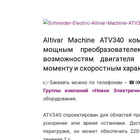
Altivar Machine ATV340 к
мощным преобразователе
возможностям двигателя
моменту и скоростным хара
👉Заказать можно по телефонам – ☎(𝟬𝟱𝟬) 
Группы компаний «Новое Электриче
оборудования.
ATV340 спроектирован для областей пр
ускорение или время остановки. Дос
перегрузки, он может обеспечить 22
течение 2 с.