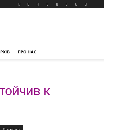
РХІВ
ПРО НАС
тойчив к
Реклама