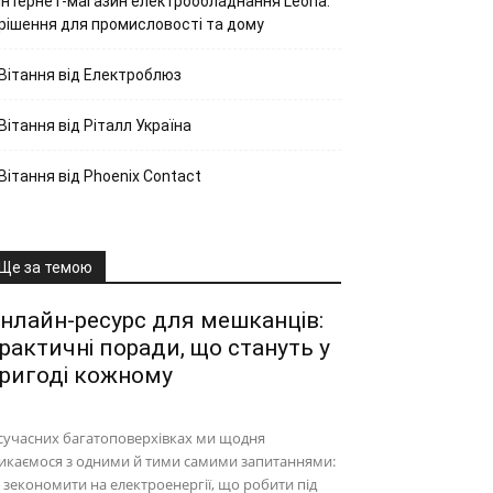
Інтернет-магазин електрообладнання Leona:
рішення для промисловості та дому
Вітання від Електроблюз
Вітання від Ріталл Україна
Вітання від Phoenix Contact
Ще за темою
нлайн-ресурс для мешканців:
рактичні поради, що стануть у
ригоді кожному
сучасних багатоповерхівках ми щодня
икаємося з одними й тими самими запитаннями:
 зекономити на електроенергії, що робити під