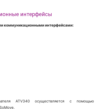
ионные интерфейсы
еми коммуникационными интерфейсами:
зователя ATV340 осуществляется с помощью
 SoMove.