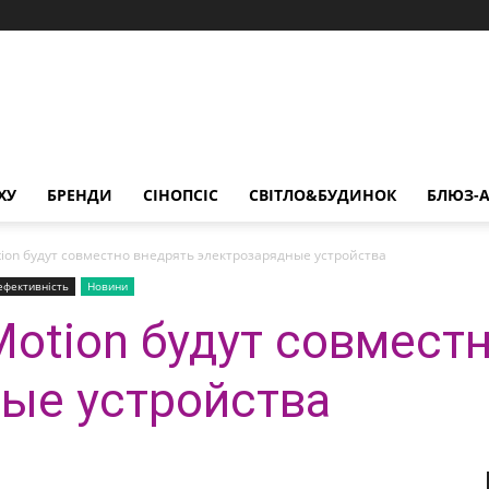
ХУ
БРЕНДИ
СІНОПСІС
СВІТЛО&БУДИНОК
БЛЮЗ-А
tion будут совместно внедрять электрозарядные устройства
ефективність
Новини
Motion будут совмест
ые устройства