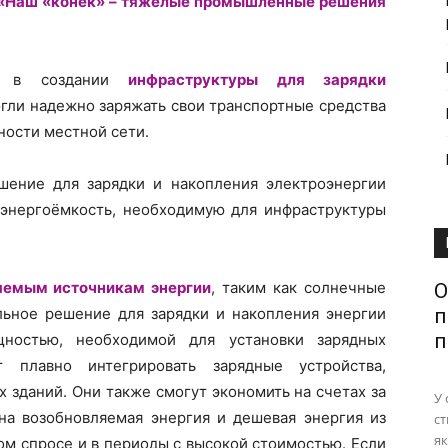
: «Наш «конек» – тяжелые промышленные решения
ть в создании
инфраструктуры для зарядки
огли надежно заряжать свои транспортные средства
ности местной сети.
шение для зарядки и накопления электроэнергии
 энергоёмкость, необходимую для инфраструктуры
яемым источникам энергии
, таким как солнечные
О
льное решение для зарядки и накопления энергии
п
п
щностью, необходимой для установки зарядных
т плавно интегрировать зарядные устройства,
х зданий. Они также смогут экономить на счетах за
У 
пна возобновляемая энергия и дешевая энергия из
ст
як
ком спросе и в периоды с высокой стоимостью. Если