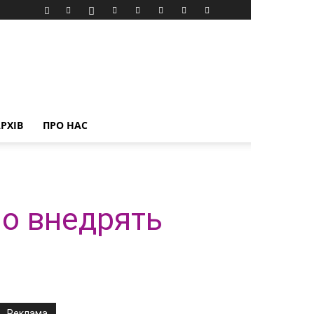
РХІВ
ПРО НАС
но внедрять
Реклама