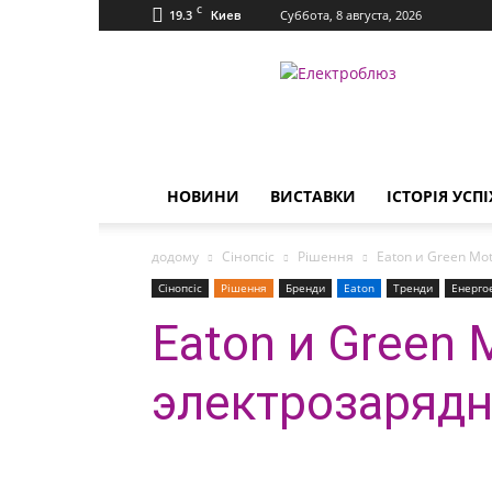
C
19.3
Суббота, 8 августа, 2026
Киев
Електроблюз
НОВИНИ
ВИСТАВКИ
ІСТОРІЯ УСПІ
додому
Сінопсіс
Рішення
Eaton и Green Mo
Сінопсіс
Рішення
Бренди
Eaton
Тренди
Енерго
Eaton и Green 
электрозарядн