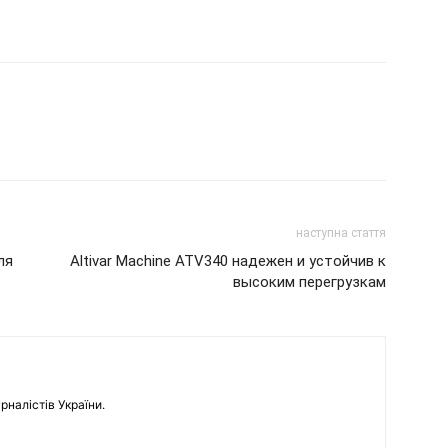
наступна стаття
ля
Altivar Machine ATV340 надежен и устойчив к
высоким перегрузкам
рналістів України.