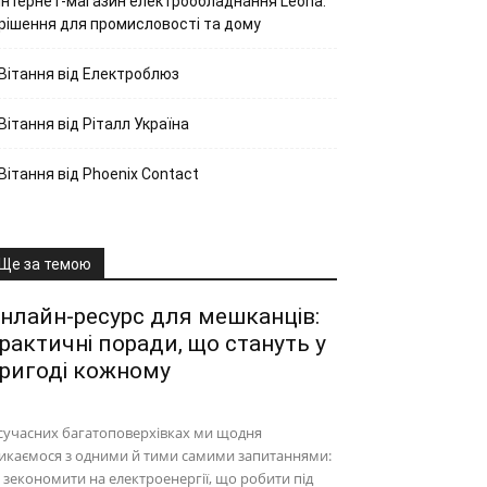
Інтернет-магазин електрообладнання Leona:
рішення для промисловості та дому
Вітання від Електроблюз
Вітання від Ріталл Україна
Вітання від Phoenix Contact
Ще за темою
нлайн-ресурс для мешканців:
рактичні поради, що стануть у
ригоді кожному
сучасних багатоповерхівках ми щодня
икаємося з одними й тими самими запитаннями:
 зекономити на електроенергії, що робити під