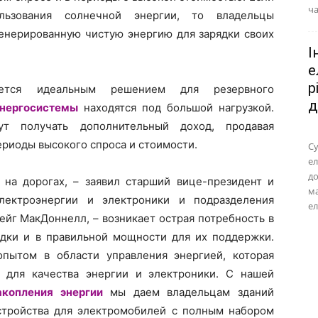
ча
льзования солнечной энергии, то владельцы
генерированную чистую энергию для зарядки своих
І
е
р
яется идеальным решением для резервного
д
энергосистемы
находятся под большой нагрузкой.
ут получать дополнительный доход, продавая
ериоды высокого спроса и стоимости.
Су
ел
до
на дорогах, – заявил старший вице-президент и
м
электроэнергии и электроники и подразделения
ел
ейг МакДоннелл, – возникает острая потребность в
ядки и в правильной мощности для их поддержки.
опытом в области управления энергией, которая
 для качества энергии и электроники. С нашей
акопления энергии
мы даем владельцам зданий
стройства для электромобилей с полным набором