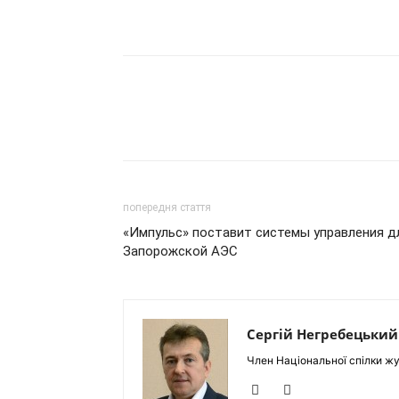
попередня стаття
«Импульс» поставит системы управления д
Запорожской АЭС
Сергій Негребецький
Член Національної спілки жу