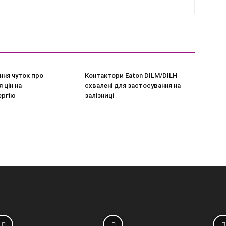
ння чуток про
Контактори Eaton DILM/DILH
 цін на
схвалені для застосування на
ергію
залізниці