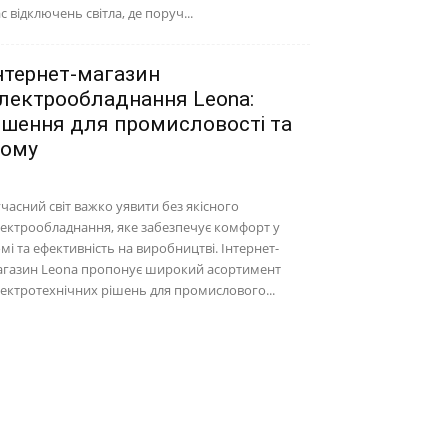
с відключень світла, де поруч...
нтернет-магазин
лектрообладнання Leona:
ішення для промисловості та
ому
часний світ важко уявити без якісного
ектрообладнання, яке забезпечує комфорт у
мі та ефективність на виробництві. Інтернет-
агазин Leona пропонує широкий асортимент
ектротехнічних рішень для промислового...