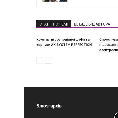
СТАТТІ ПО ТЕМІ
БІЛЬШЕ ВІД АВТОРА
Компактні розподільчі шафи та
Спростува
корпуси AX SYSTEM PERFECTION
підвищення
електроен
Блюз-архів