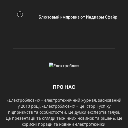
Блюзовый импровиз от Индиары Сфайр
ПРО НАС
«Електроблюз»© – електротехнічний журнал, заснований
у 2010 році. «Електроблюз»© – це історії успіху
підприємств та особистостей. Це думки експертів галузі.
Це презентації та огляди технічних новинок та рішень. Це
корисні поради та новини електротехніки.