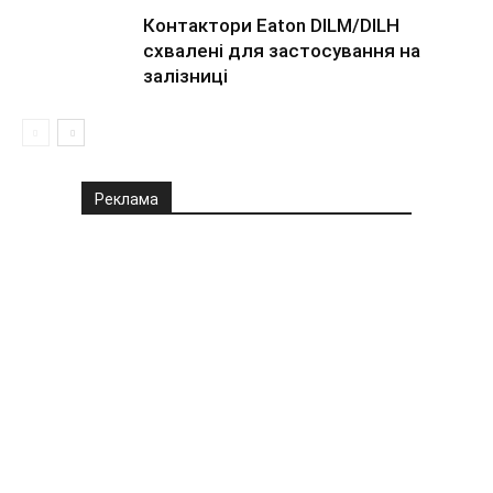
Контактори Eaton DILM/DILH
схвалені для застосування на
залізниці
Реклама