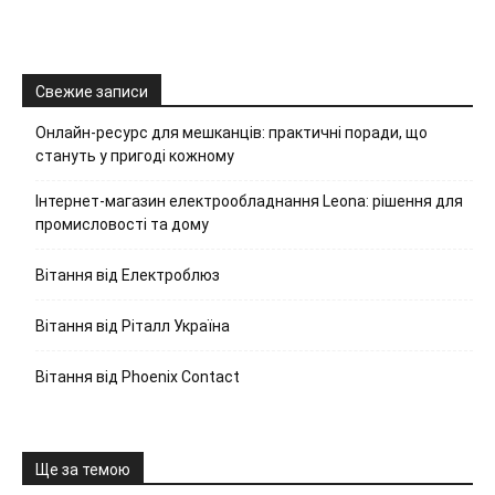
Свежие записи
Онлайн-ресурс для мешканців: практичні поради, що
стануть у пригоді кожному
Інтернет-магазин електрообладнання Leona: рішення для
промисловості та дому
Вітання від Електроблюз
Вітання від Ріталл Україна
Вітання від Phoenix Contact
Ще за темою