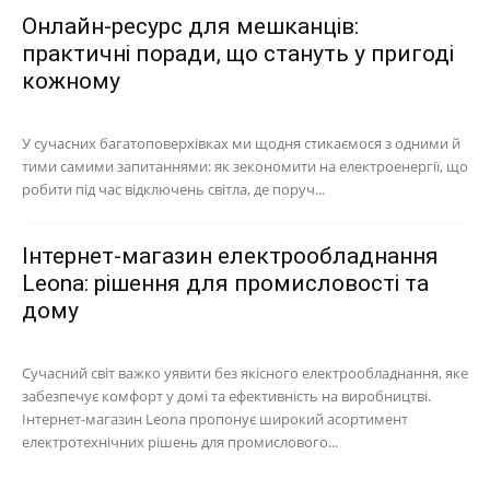
Онлайн-ресурс для мешканців:
практичні поради, що стануть у пригоді
кожному
У сучасних багатоповерхівках ми щодня стикаємося з одними й
тими самими запитаннями: як зекономити на електроенергії, що
робити під час відключень світла, де поруч...
Інтернет-магазин електрообладнання
Leona: рішення для промисловості та
дому
Сучасний світ важко уявити без якісного електрообладнання, яке
забезпечує комфорт у домі та ефективність на виробництві.
Інтернет-магазин Leona пропонує широкий асортимент
електротехнічних рішень для промислового...