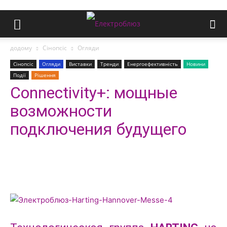
додому
Сінопсіс
Огляди
Сінопсіс
Огляди
Виставки
Тренди
Енергоефективність
Новини
Події
Рішення
Connectivity+: мощные
возможности
подключения будущего