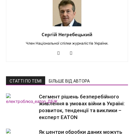
Сергій Негребецький
Член Національної спілки журналістів України.
СТАТТІ ПО ТЕМІ
БІЛЬШЕ ВІД АВТОРА
Сегмент рішень безперебійного
живлення в умовах війни в Україні:
розвиток, тенденції та виклики –
експерт EATON
Як центри обробки даних можуть