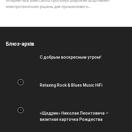
Інтернет-магазин Leona пропонує широкий асортимент
електротехнічних рішень для промислового...
Блюз-архів
С добрым воскресным утром!
Relaxing Rock & Blues Music HiFi
«Щедрик» Николая Леонтовича —
визитная карточка Рождества