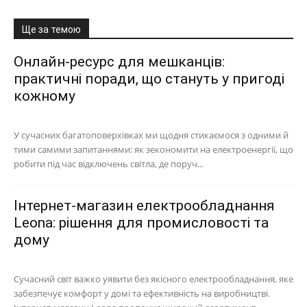
Ще за темою
Онлайн-ресурс для мешканців:
практичні поради, що стануть у пригоді
кожному
У сучасних багатоповерхівках ми щодня стикаємося з одними й
тими самими запитаннями: як зекономити на електроенергії, що
робити під час відключень світла, де поруч...
Інтернет-магазин електрообладнання
Leona: рішення для промисловості та
дому
Сучасний світ важко уявити без якісного електрообладнання, яке
забезпечує комфорт у домі та ефективність на виробництві.