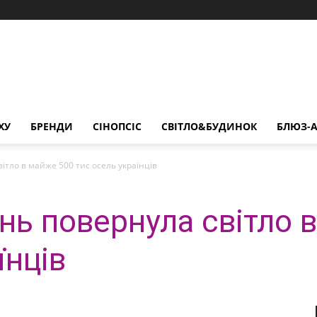
ХУ
БРЕНДИ
СІНОПСІС
СВІТЛО&БУДИНОК
БЛЮЗ-А
ітло в майже 500 тис осель українців
нь повернула світло 
їнців