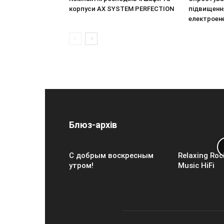
корпуси AX SYSTEM PERFECTION
підвищення
електроен
Блюз-архів
С добрым воскресным
Relaxing Roc
утром!
Music HiFi