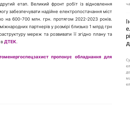
другий етап. Великий фронт робіт із відновлення
ча
огу забезпечувати надійне електропостачання міст
вно на 600-700 млн. грн. протягом 2022-2023 років.
І
міжнародних партнерів у розмірі близько 1 млрд грн
е
раструктуру мереж та розвивати її згідно плану та
р
 в
ДТЕК
.
д
томенергоспецзахист пропонує обладнання для
Су
ел
до
м
ел