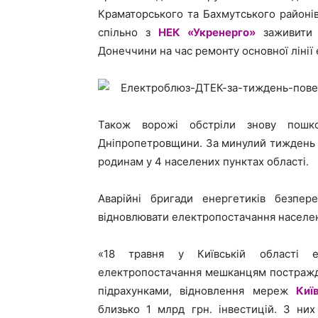
Краматорського та Бахмутського районі
спільно з
НЕК «Укренерго»
заживити п
Донеччини на час ремонту основної лінії
Також ворожі обстріли знову пош
Дніпропетровщини. За минулий тиждень 
родинам у 4 населених пунктах області.
Аварійні бригади енергетиків безпе
відновлювати електропостачання населени
«18 травня у Київській області е
електропостачання мешканцям постраждал
підрахунками, відновлення мереж
Киї
близько 1 млрд грн. інвестицій. З ни