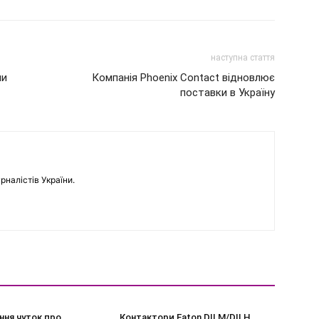
наступна стаття
ни
Компанія Phoenix Contact відновлює
поставки в Україну
рналістів України.
ння чуток про
Контактори Eaton DILM/DILH