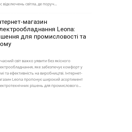
с відключень світла, де поруч...
нтернет-магазин
лектрообладнання Leona:
ішення для промисловості та
ому
часний світ важко уявити без якісного
ектрообладнання, яке забезпечує комфорт у
мі та ефективність на виробництві. Інтернет-
агазин Leona пропонує широкий асортимент
ектротехнічних рішень для промислового...