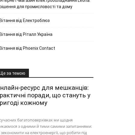
Інтернет-магазин електрообладнання Leona:
рішення для промисловості та дому
Вітання від Електроблюз
Вітання від Ріталл Україна
Вітання від Phoenix Contact
Ще за темою
нлайн-ресурс для мешканців:
рактичні поради, що стануть у
ригоді кожному
сучасних багатоповерхівках ми щодня
икаємося з одними й тими самими запитаннями:
 зекономити на електроенергії, що робити під