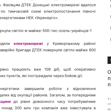
в. Фахівцям ДТЕК Донецькі електромережі вдалося
о тимчасовій схемі електропостачання півночі
 енергетиками НЕК «Укренерго».
кодили
електромережі
у Криворізькому районі
аварійні бригади ДТЕК повернули світло майже 600
рервно працюють вже 109 діб, щоб оперативно
О
х пунктів, які постраждали через бойові дії.
п
п
нергетики завершили роботи з відновлення
их від окупації районів. Загалом, за попередніми
У 
вщини
до рівня довоєнного часу потребуватиме
ст
х понад 300 млн грн компанія вже інвестувала в
як