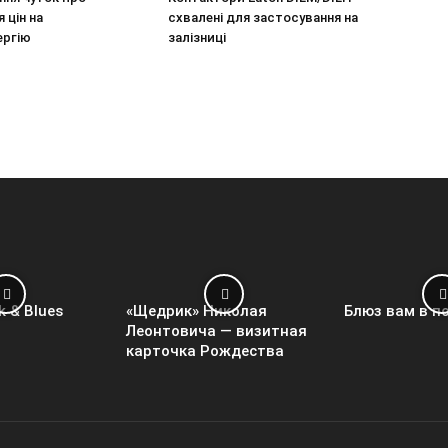
 цін на
схвалені для застосування на
ергію
залізниці
k & Blues
«Щедрик» Николая
Блюз вам в п
Леонтовича — визитная
карточка Рождества