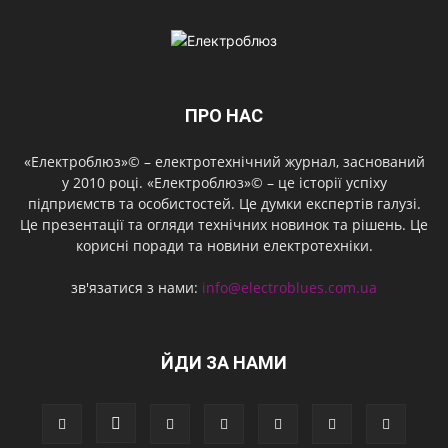
ПРО НАС
«Електроблюз»© – електротехнічний журнал, заснований
у 2010 році. «Електроблюз»© – це історії успіху
підприємств та особистостей. Це думки експертів галузі.
Це презентації та огляди технічних новинок та рішень. Це
корисні поради та новини електротехніки.
зв'язатися з нами:
info@electroblues.com.ua
ЙДИ ЗА НАМИ