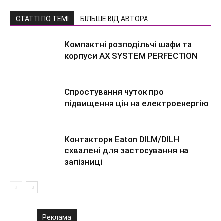
СТАТТІ ПО ТЕМІ
БІЛЬШЕ ВІД АВТОРА
Компактні розподільчі шафи та
корпуси AX SYSTEM PERFECTION
Спростування чуток про
підвищення цін на електроенергію
Контактори Eaton DILM/DILH
схвалені для застосування на
залізниці
Реклама