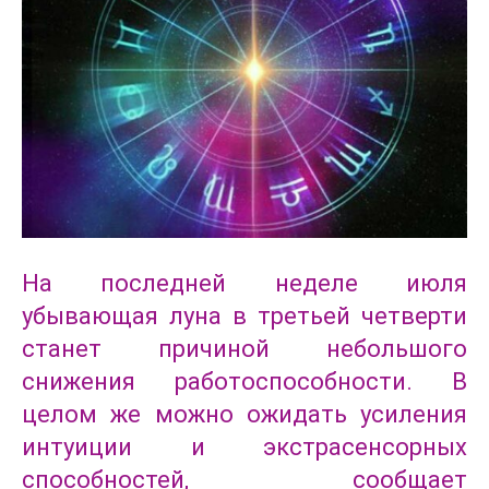
На последней неделе июля
убывающая луна в третьей четверти
станет причиной небольшого
снижения работоспособности. В
целом же можно ожидать усиления
интуиции и экстрасенсорных
способностей, сообщает