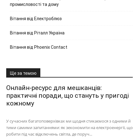
промисловості та дому
Вітання від Електроблюз
Вітання від Ріталл Україна
Вітання від Phoenix Contact
Ще за темою
Онлайн-ресурс для мешканців:
практичні поради, що стануть у пригоді
кожному
У сучасних багатоповерхівках ми щодня стикаємося з одними й
тими самими запитаннями: як зекономити на електроенергії, що
робити під час відключень світла, де поруч...