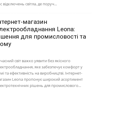
с відключень світла, де поруч...
нтернет-магазин
лектрообладнання Leona:
ішення для промисловості та
ому
часний світ важко уявити без якісного
ектрообладнання, яке забезпечує комфорт у
мі та ефективність на виробництві. Інтернет-
агазин Leona пропонує широкий асортимент
ектротехнічних рішень для промислового...