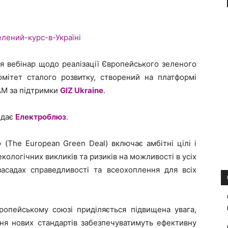
ься вебінар щодо реалізації Європейського зеленого
комітет сталого розвитку, створений на платформі
ІАМ за підтримки
GIZ Ukraine
.
едає
Електроблюз
.
» (The European Green Deal) включає амбітні цілі і
кологічних викликів та ризиків на можливості в усіх
 засадах справедливості та всеохоплення для всіх
ропейському союзі приділяється підвищена увага,
ня нових стандартів забезпечуватимуть ефективну