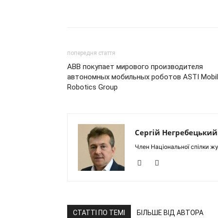
попередня стаття
ABB покупает мирового производителя
автономных мобильных роботов ASTI Mobi
Robotics Group
Сергій Негребецький
Член Національної спілки жу
СТАТТІ ПО ТЕМІ
БІЛЬШЕ ВІД АВТОРА