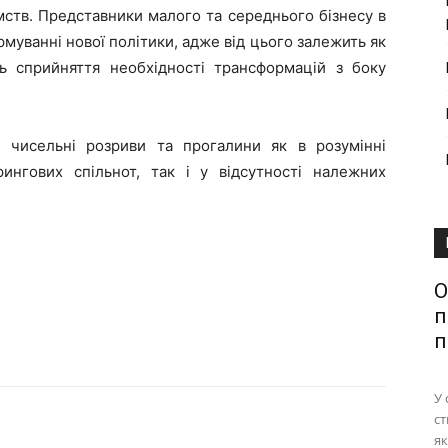
ємств. Представники малого та середнього бізнесу в
рмуванні нової політики, адже від цього залежить як
нь сприйняття необхідності трансформацій з боку
 чисельні розриви та прогалини як в розумінні
рингових спільнот, так і у відсутності належних
О
п
п
У 
ст
як