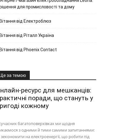
Інтернет-магазин електрообладнання Leona:
рішення для промисловості та дому
Вітання від Електроблюз
Вітання від Ріталл Україна
Вітання від Phoenix Contact
Ще за темою
нлайн-ресурс для мешканців:
рактичні поради, що стануть у
ригоді кожному
сучасних багатоповерхівках ми щодня
икаємося з одними й тими самими запитаннями:
 зекономити на електроенергії, що робити під