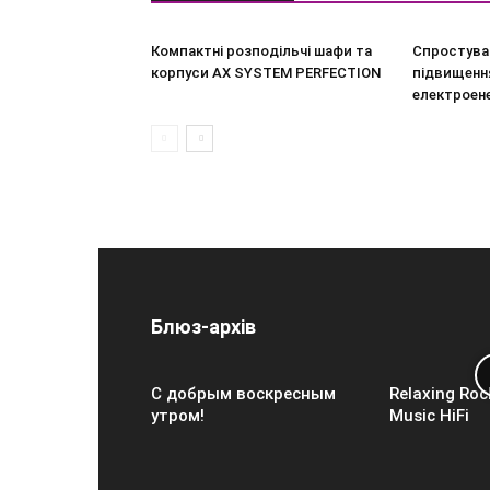
Компактні розподільчі шафи та
Спростува
корпуси AX SYSTEM PERFECTION
підвищення
електроен
Блюз-архів
С добрым воскресным
Relaxing Roc
утром!
Music HiFi