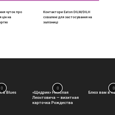
ння чуток про
Контактори Eaton DILM/DILH
 цін на
схвалені для застосування на
ергію
залізниці
k & Blues
«Щедрик» Николая
Блюз вам в п
Леонтовича — визитная
карточка Рождества