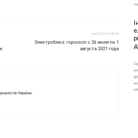
ча
І
е
наступна стаття
р
Электроблюз: гороскоп с 26 июля по 1
д
le
августа 2021 года
Су
ел
до
м
ел
рналістів України.