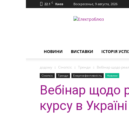
C
22.1
Воскресенье, 9 августа, 2026
Киев
Електроблюз
НОВИНИ
ВИСТАВКИ
ІСТОРІЯ УСПІ
додому
Сінопсіс
Тренди
Вебінар щодо реалі
Сінопсіс
Тренди
Енергоефективність
Новини
Вебінар щодо 
курсу в Україні