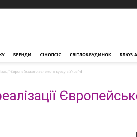
ХУ
БРЕНДИ
СІНОПСІС
СВІТЛО&БУДИНОК
БЛЮЗ-А
зації Європейського зеленого курсу в Україні
реалізації Європейськ