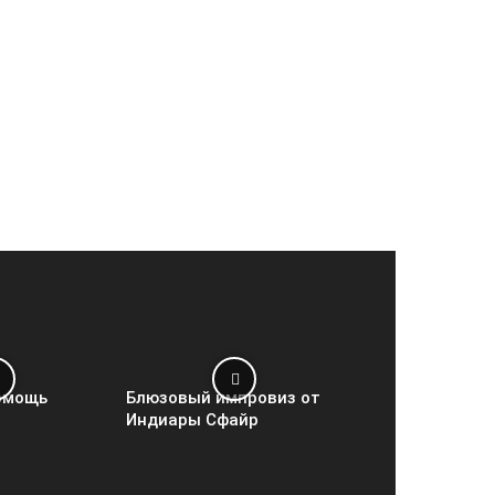
омощь
Блюзовый импровиз от
Индиары Сфайр