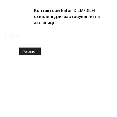
Контактори Eaton DILM/DILH
схвалені для застосування на
залізниці
Реклама