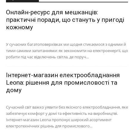
Онлайн-ресурс для мешканців:
практичні поради, що стануть у пригоді
кожному
У сучасних багатоповерхівках ми щодня стикаємося з одними й
тими самими запитаннями: як зекономити на електроенергії, що
робити під час відключень світла, де поруч...
Інтернет-магазин електрообладнання
Leona: рішення для промисловості та
дому
Сучасний світ важко уявити без якісного електрообладнання, яке
забезпечує комфорт у домі та ефективність на виробництві.
Інтернет-магазин Leona пропонує широкий асортимент
електротехнічних рішень для промислового...