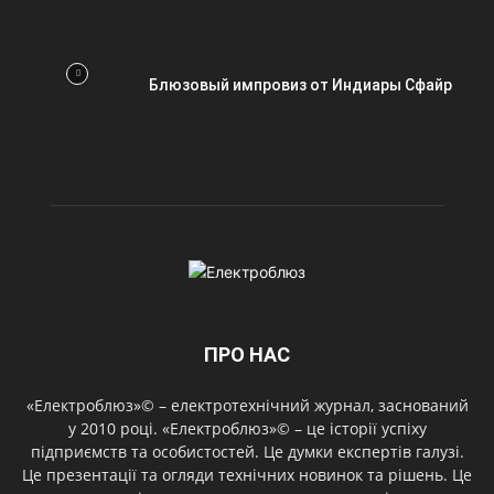
Блюзовый импровиз от Индиары Сфайр
ПРО НАС
«Електроблюз»© – електротехнічний журнал, заснований
у 2010 році. «Електроблюз»© – це історії успіху
підприємств та особистостей. Це думки експертів галузі.
Це презентації та огляди технічних новинок та рішень. Це