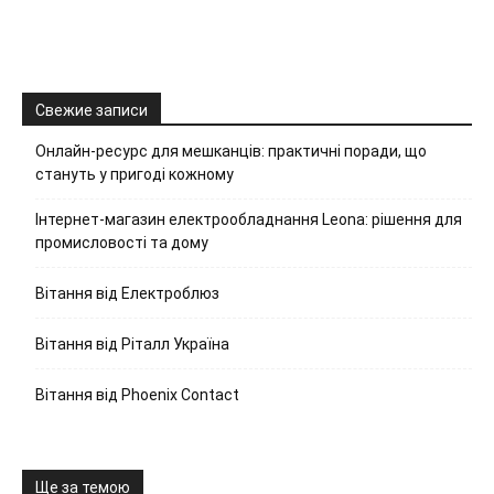
Свежие записи
Онлайн-ресурс для мешканців: практичні поради, що
стануть у пригоді кожному
Інтернет-магазин електрообладнання Leona: рішення для
промисловості та дому
Вітання від Електроблюз
Вітання від Ріталл Україна
Вітання від Phoenix Contact
Ще за темою