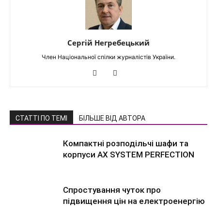
Сергій Негребецький
Член Національної спілки журналістів України.
СТАТТІ ПО ТЕМІ
БІЛЬШЕ ВІД АВТОРА
Компактні розподільчі шафи та
корпуси AX SYSTEM PERFECTION
Спростування чуток про
підвищення цін на електроенергію