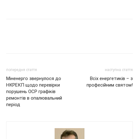
попередня стаття
наступна стаття
Міненерго звернулося до
Всіх енергетиків – з
НКРЕКП щодо перевірки
професійним святом!
порушень ОСР графіків
ремонтів в опалювальний
період