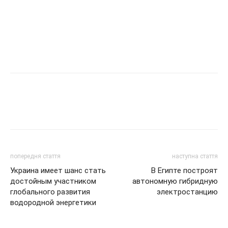
попередня стаття
наступна стаття
Украина имеет шанс стать
В Египте построят
достойным участником
автономную гибридную
глобального развития
электростанцию
водородной энергетики