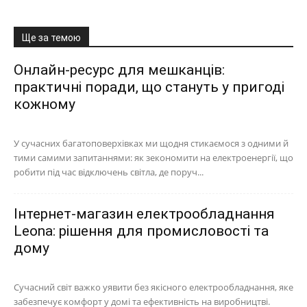
Ще за темою
Онлайн-ресурс для мешканців:
практичні поради, що стануть у пригоді
кожному
У сучасних багатоповерхівках ми щодня стикаємося з одними й
тими самими запитаннями: як зекономити на електроенергії, що
робити під час відключень світла, де поруч...
Інтернет-магазин електрообладнання
Leona: рішення для промисловості та
дому
Сучасний світ важко уявити без якісного електрообладнання, яке
забезпечує комфорт у домі та ефективність на виробництві.