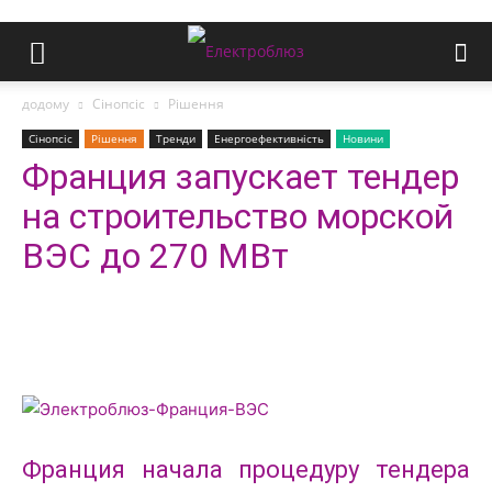
додому
Сінопсіс
Рішення
Сінопсіс
Рішення
Тренди
Енергоефективність
Новини
Франция запускает тендер
на строительство морской
ВЭС до 270 МВт
Франция начала процедуру тендера