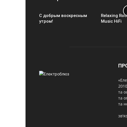
С добрым воскресным
Relaxing Roc
утром!
Music HiFi
ПР
«Еле
2010
та о
та о
та н
зв'я