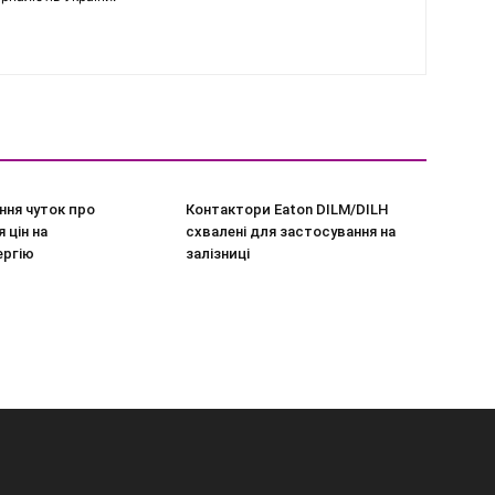
ння чуток про
Контактори Eaton DILM/DILH
 цін на
схвалені для застосування на
ергію
залізниці