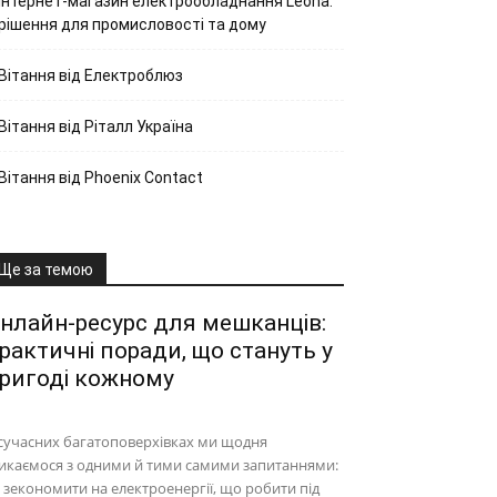
Інтернет-магазин електрообладнання Leona:
рішення для промисловості та дому
Вітання від Електроблюз
Вітання від Ріталл Україна
Вітання від Phoenix Contact
Ще за темою
нлайн-ресурс для мешканців:
рактичні поради, що стануть у
ригоді кожному
сучасних багатоповерхівках ми щодня
икаємося з одними й тими самими запитаннями:
 зекономити на електроенергії, що робити під