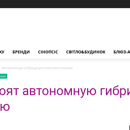
ХУ
БРЕНДИ
СІНОПСІС
СВІТЛО&БУДИНОК
БЛЮЗ-А
ят автономную гибридную электростанцию
вини
роят автономную гиб
ию