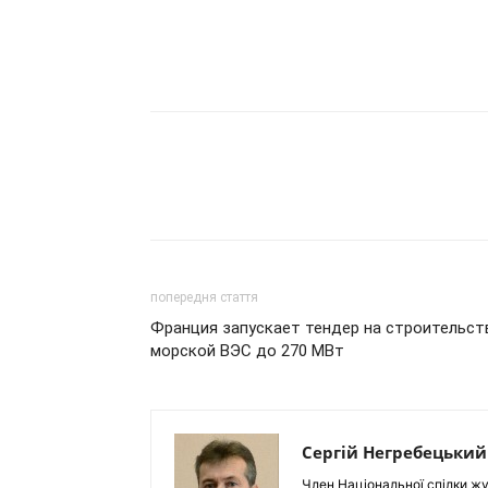
попередня стаття
Франция запускает тендер на строительст
морской ВЭС до 270 МВт
Сергій Негребецький
Член Національної спілки жу