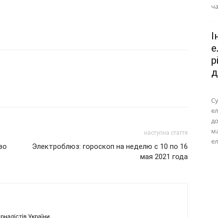
ча
І
е
р
д
Су
ел
до
м
наступна стаття
ел
во
Электроблюз: гороскоп на неделю с 10 по 16
мая 2021 года
рналістів України.