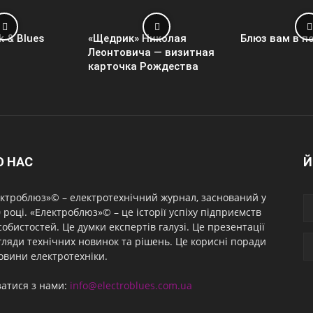
k & Blues
«Щедрик» Николая
Блюз вам в п
Леонтовича — визитная
карточка Рождества
О НАС
Й
ктроблюз»© – електротехнічний журнал, заснований у
 році. «Електроблюз»© – це історії успіху підприємств
собистостей. Це думки експертів галузі. Це презентації
гляди технічних новинок та рішень. Це корисні поради
овини електротехніки.
затися з нами:
info@electroblues.com.ua