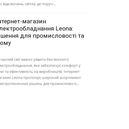
с відключень світла, де поруч...
нтернет-магазин
лектрообладнання Leona:
ішення для промисловості та
ому
часний світ важко уявити без якісного
ектрообладнання, яке забезпечує комфорт у
мі та ефективність на виробництві. Інтернет-
агазин Leona пропонує широкий асортимент
ектротехнічних рішень для промислового...