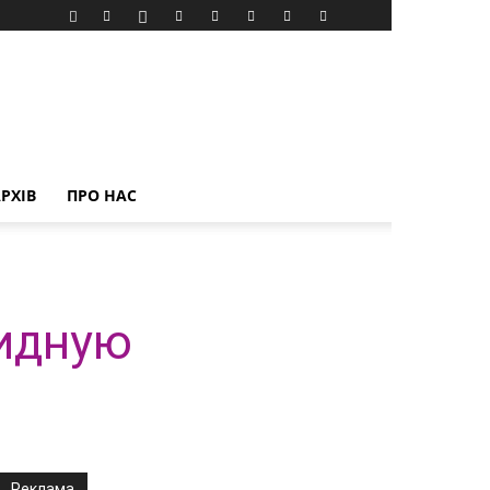
РХІВ
ПРО НАС
ридную
Реклама