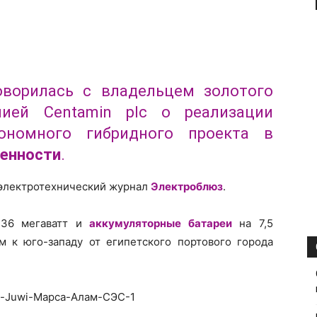
оворилась с владельцем золотого
ией Centamin plc о реализации
ономного гибридного проекта в
енности
.
т электротехнический журнал
Электроблюз
.
 36 мегаватт и
аккумуляторные батареи
на 7,5
м к юго-западу от египетского портового города