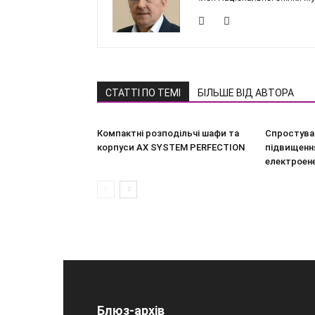
СТАТТІ ПО ТЕМІ
БІЛЬШЕ ВІД АВТОРА
Компактні розподільчі шафи та
Спростува
корпуси AX SYSTEM PERFECTION
підвищення
електроен
Блюз-архів