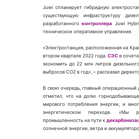
Juwi спланирует гибридную электроста
существующую инфраструктуру дизе
разработанного
контроллера
Juwi Hybri
техническое оперативное управление.
«Электростанция, расположенная на Кра
втором квартале 2022 года.
СЭС
в сочета
экономить до 22 млн литров дизельного
выбросов СО2 в год», – рассказал директ
В свою очередь, главный операционный 
отметил, что на долю горнодобывающе
мирового потребления энергии, и мно
энергетическом переходе. «Мы 
промышленность на пути к
декарбониза
солнечной энергии, ветра и аккумуляторо