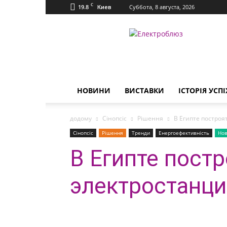
C
19.8
Суббота, 8 августа, 2026
Киев
Електроблюз
НОВИНИ
ВИСТАВКИ
ІСТОРІЯ УСПІ
додому
Сінопсіс
Рішення
В Египте постро
Сінопсіс
Рішення
Тренди
Енергоефективність
Но
В Египте пост
электростанц