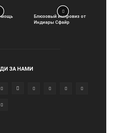
омощь
Блюзовый импровиз от
Индиары Сфайр
ДИ ЗА НАМИ