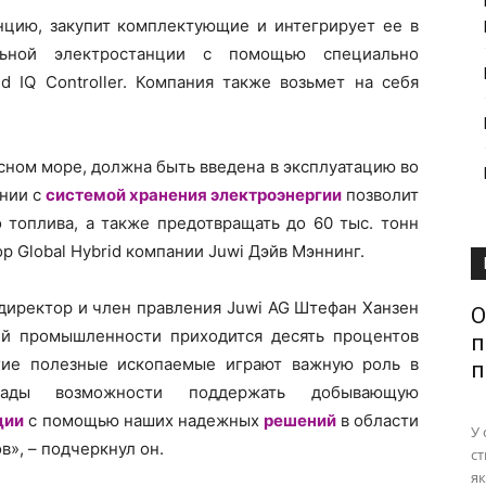
нцию, закупит комплектующие и интегрирует ее в
льной электростанции с помощью специально
d IQ Controller. Компания также возьмет на себя
сном море, должна быть введена в эксплуатацию во
нии с
системой хранения электроэнергии
позволит
 топлива, а также предотвращать до 60 тыс. тонн
ор Global Hybrid компании Juwi Дэйв Мэннинг.
директор и член правления Juwi AG Штефан Ханзен
О
й промышленности приходится десять процентов
п
гие полезные ископаемые играют важную роль в
п
рады возможности поддержать добывающую
ции
с помощью наших надежных
решений
в области
У 
в», – подчеркнул он.
ст
як