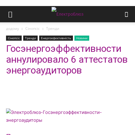
додому
Сінопсіс
Тренди
Сінопсіс
Тренди
Енергоефективність
Новини
Госэнергоэффективности
аннулировало 6 аттестатов
энергоаудиторов