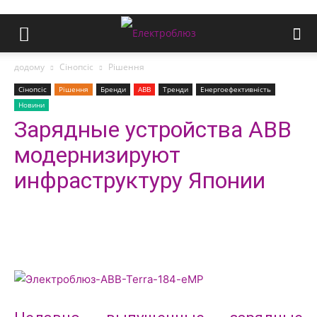
додому
Сінопсіс
Рішення
Сінопсіс
Рішення
Бренди
ABB
Тренди
Енергоефективність
Новини
Зарядные устройства ABB
модернизируют
инфраструктуру Японии