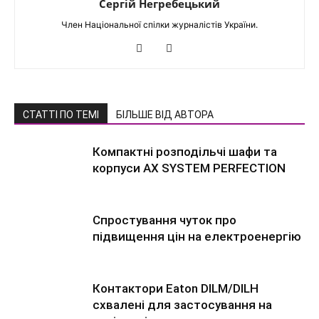
Сергій Негребецький
Член Національної спілки журналістів України.
СТАТТІ ПО ТЕМІ
БІЛЬШЕ ВІД АВТОРА
Компактні розподільчі шафи та
корпуси AX SYSTEM PERFECTION
Спростування чуток про
підвищення цін на електроенергію
Контактори Eaton DILM/DILH
схвалені для застосування на