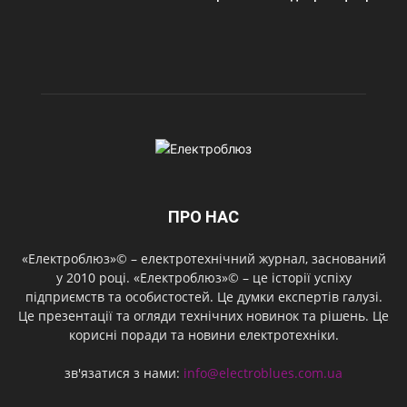
ПРО НАС
«Електроблюз»© – електротехнічний журнал, заснований
у 2010 році. «Електроблюз»© – це історії успіху
підприємств та особистостей. Це думки експертів галузі.
Це презентації та огляди технічних новинок та рішень. Це
корисні поради та новини електротехніки.
зв'язатися з нами:
info@electroblues.com.ua