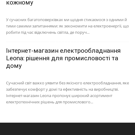
кожному
У сучасних багатоповерхівках ми щодня стикаємося з одними й
тими самими запитаннями: як зекономити на електроенергії, що
робити під час відключень світла, де поруч...
Інтернет-магазин електрообладнання
Leona: рішення для промисловості та
дому
Сучасний світ важко уявити без якісного електрообладнання, яке
забезпечує комфорт у домі та ефективність на виробництві.
Інтернет-магазин Leona пропонує широкий асортимент
електротехнічних рішень для промислового...