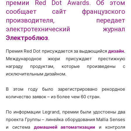
премии Red Dot Awards. Об этом
сообщает сайт французского
производителя, передает
электротехнический журнал
Электроблюз
.
Премия Red Dot присуждается за выдающийся
дизайн
.
Международное жюри присуждает престижную
награду продуктам, которые произведены с
исключительным дизайном.
В этом году было зарегистрировано рекордное
количество заявок – из более чем 60 стран.
По информации Legrand, премии были удостоены два
проекта Группы – линейка оборудования Mallia Senses
и система
домашней автоматизации
и контроля