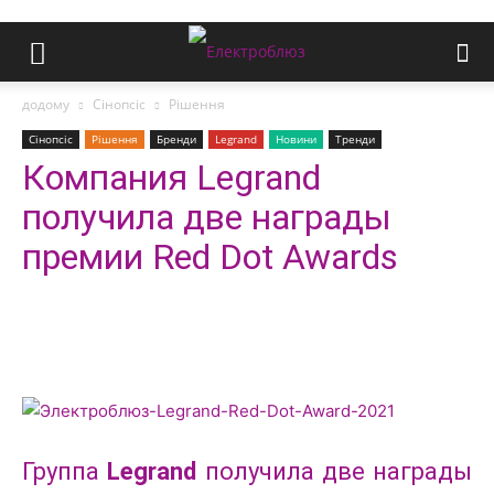
додому
Сінопсіс
Рішення
Сінопсіс
Рішення
Бренди
Legrand
Новини
Тренди
Компания Legrand
получила две награды
премии Red Dot Awards
Группа
Legrand
получила две награды