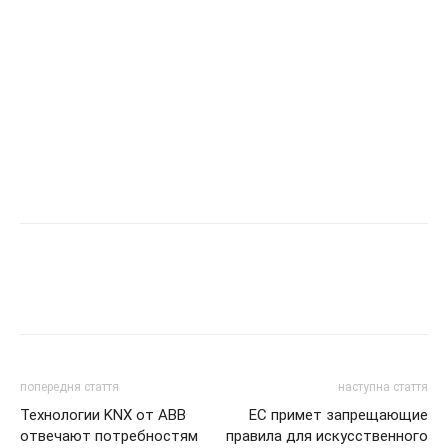
попередня стаття
наступна стаття
Технологии KNX от АВВ
ЕС примет запрещающие
отвечают потребностям
правила для искусственного