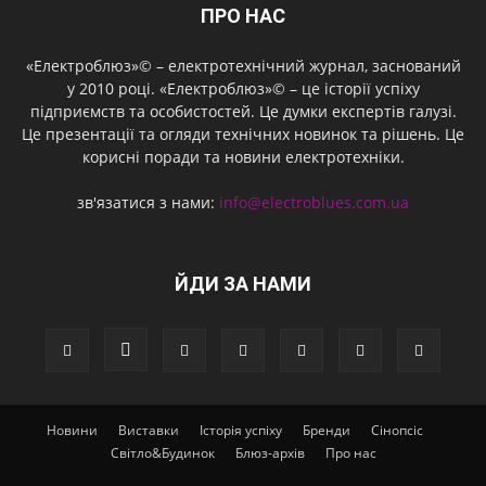
ПРО НАС
«Електроблюз»© – електротехнічний журнал, заснований
у 2010 році. «Електроблюз»© – це історії успіху
підприємств та особистостей. Це думки експертів галузі.
Це презентації та огляди технічних новинок та рішень. Це
корисні поради та новини електротехніки.
зв'язатися з нами:
info@electroblues.com.ua
ЙДИ ЗА НАМИ
Новини
Виставки
Історія успіху
Бренди
Сінопсіс
Світло&Будинок
Блюз-архів
Про нас