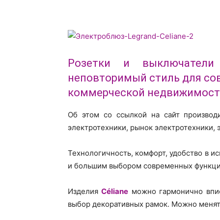
Розетки и выключател
неповторимый стиль для со
коммерческой недвижимост
Об этом со ссылкой на сайт произво
электротехники, рынок электротехники, 
Технологичность, комфорт, удобство в и
и большим выбором современных функци
Изделия
Céliane
можно гармонично впис
выбор декоративных рамок. Можно меня