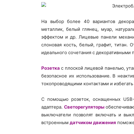
На выбор более 40 вариантов декора,
металлик, белый глянец, муар, натура
эффектом и др. Лицевые панели механи
слоновая кость, белый, графит, титан.
идеального сочетания с декоративными 
Розетка
с плоской лицевой панелью, ута
безопасное их использование. В неакти
токопроводящими контактами и избегать
С помощью розеток, оснащенных USB-
адаптера.
Светорегуляторы
обеспечиваю
выключатели позволят включать и выкл
встроенным
датчиком движения
поможет