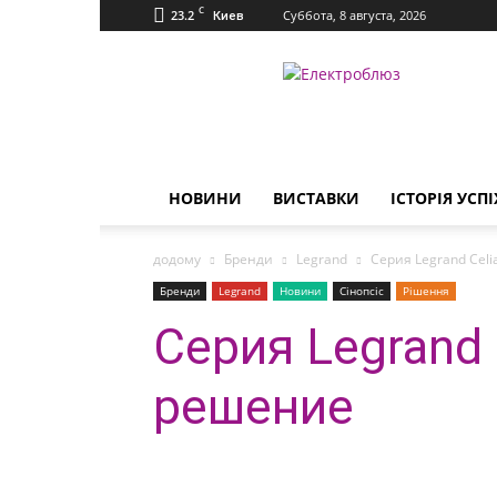
C
23.2
Суббота, 8 августа, 2026
Киев
Електроблюз
НОВИНИ
ВИСТАВКИ
ІСТОРІЯ УСПІ
додому
Бренди
Legrand
Серия Legrand Cel
Бренди
Legrand
Новини
Сінопсіс
Рішення
Серия Legrand 
решение