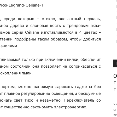
 среди которых – стекло, элегантный перкаль,
льное дерево и слоновая кость с трендовым аква-
змов серии Céliane изготавливаются в 4 цветах –
 Оттенки подобраны таким образом, чтобы добиться
панелями.
пливаемой только при включении вилки, обеспечит
вном состоянии она позволяет не соприкасаться с
 скопления пыли.
О
п
портом, можно напрямую заряжать гаджеты без
п
т плавное регулирование освещения, а бесшумные
ючать свет тихо и незаметно. Переключатель со
У 
 существенно сэкономить электроэнергию.
ст
як