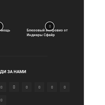
омощь
Блюзовый импровиз от
Индиары Сфайр
ДИ ЗА НАМИ