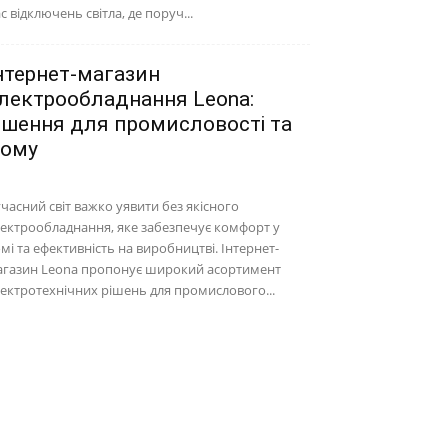
с відключень світла, де поруч...
нтернет-магазин
лектрообладнання Leona:
ішення для промисловості та
ому
часний світ важко уявити без якісного
ектрообладнання, яке забезпечує комфорт у
мі та ефективність на виробництві. Інтернет-
агазин Leona пропонує широкий асортимент
ектротехнічних рішень для промислового...