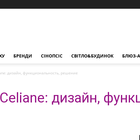
ХУ
БРЕНДИ
СІНОПСІС
СВІТЛО&БУДИНОК
БЛЮЗ-А
iane: дизайн, функциональность, решение
Celiane: дизайн, фун