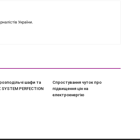
рналістів України.
розподільчі шафи та
Спростування чуток про
X SYSTEM PERFECTION
підвищення цін на
електроенергію