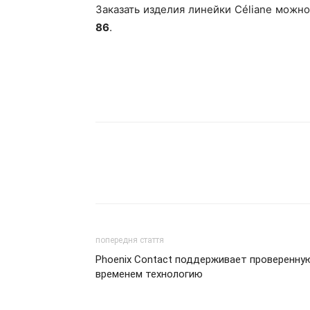
Заказать изделия линейки Céliane можн
86
.
попередня стаття
Phoenix Contact поддерживает проверенну
временем технологию