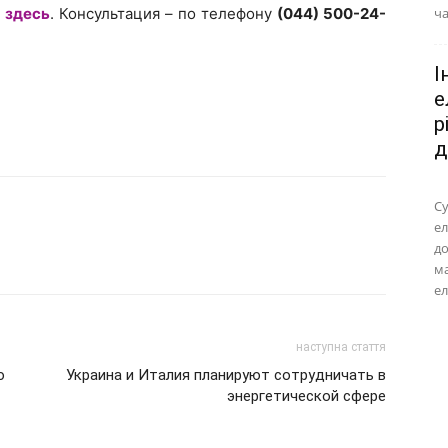
о
здесь
. Консультация – по телефону
(044) 500-24-
ча
І
е
р
д
Су
ел
до
м
ел
наступна стаття
ю
Украина и Италия планируют сотрудничать в
энергетической сфере