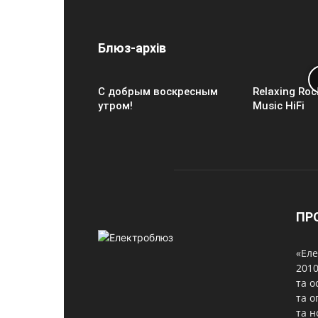
Блюз-архів
С добрым воскресным
Relaxing Roc
утром!
Music HiFi
ПР
«Еле
2010
та о
та о
та н