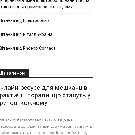
Інтернет-магазин електрообладнання Leona:
рішення для промисловості та дому
Вітання від Електроблюз
Вітання від Ріталл Україна
Вітання від Phoenix Contact
Ще за темою
нлайн-ресурс для мешканців:
рактичні поради, що стануть у
ригоді кожному
сучасних багатоповерхівках ми щодня
икаємося з одними й тими самими запитаннями:
 зекономити на електроенергії, що робити під