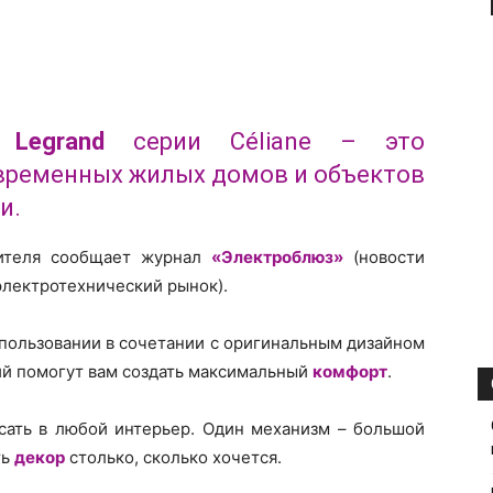
и
Legrand
серии Céliane – это
временных жилых домов и объектов
и.
дителя сообщает журнал
«Электроблюз»
(новости
электротехнический рынок).
спользовании в сочетании с оригинальным дизайном
й помогут вам создать максимальный
комфорт
.
ать в любой интерьер. Один механизм – большой
ть
декор
столько, сколько хочется.