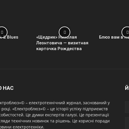
k & Blues
«Щедрик» Николая
Блюз вам в п
Леонтовича — визитная
карточка Рождества
О НАС
Й
ктроблюз»© – електротехнічний журнал, заснований у
 році. «Електроблюз»© – це історії успіху підприємств
собистостей. Це думки експертів галузі. Це презентації
гляди технічних новинок та рішень. Це корисні поради
овини електротехніки.