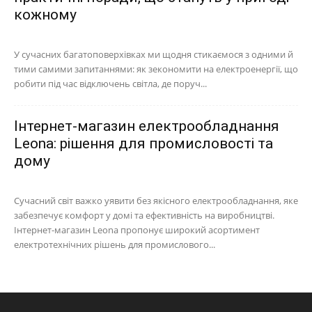
кожному
У сучасних багатоповерхівках ми щодня стикаємося з одними й
тими самими запитаннями: як зекономити на електроенергії, що
робити під час відключень світла, де поруч...
Інтернет-магазин електрообладнання
Leona: рішення для промисловості та
дому
Сучасний світ важко уявити без якісного електрообладнання, яке
забезпечує комфорт у домі та ефективність на виробництві.
Інтернет-магазин Leona пропонує широкий асортимент
електротехнічних рішень для промислового...