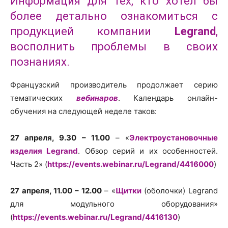
Информация для тех, кто хотел бы
более детально ознакомиться с
продукцией компании
Legrand
,
восполнить проблемы в своих
познаниях.
Французский производитель продолжает серию
тематических
вебинаров
. Календарь онлайн-
обучения на следующей неделе таков:
27 апреля, 9.30 – 11.00
– «
Электроустановочные
изделия Legrand
. Обзор серий и их особенностей.
Часть 2» (
https://events.webinar.ru/Legrand/4416000
)
27 апреля, 11.00 – 12.00
– «
Щитки
(оболочки) Legrand
для модульного оборудования»
(
https://events.webinar.ru/Legrand/4416130
)