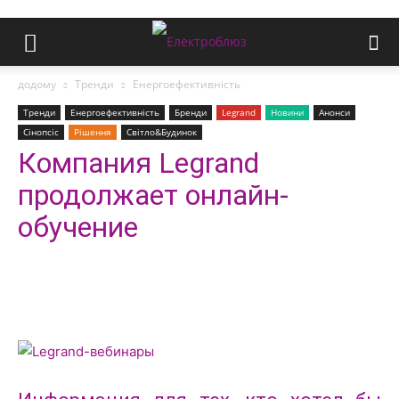
додому
Тренди
Енергоефективність
Тренди
Енергоефективність
Бренди
Legrand
Новини
Анонси
Сінопсіс
Рішення
Світло&Будинок
Компания Legrand
продолжает онлайн-
обучение