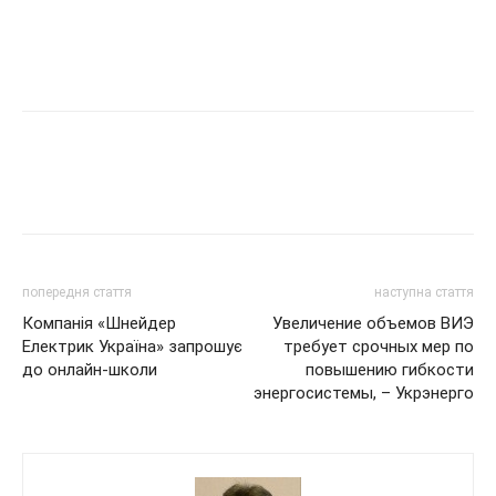
попередня стаття
наступна стаття
Компанія «Шнейдер
Увеличение объемов ВИЭ
Електрик Україна» запрошує
требует срочных мер по
до онлайн-школи
повышению гибкости
энергосистемы, – Укрэнерго