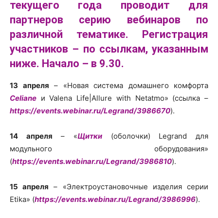
текущего года проводит для
партнеров серию вебинаров по
различной тематике. Регистрация
участников – по ссылкам, указанным
ниже. Начало – в 9.30.
13 апреля
– «Новая система домашнего комфорта
Celiane
и Valena Life|Allure with Netatmo» (ссылка –
https://events.webinar.ru/Legrand/3986670
).
14 апреля
– «
Щитки
(оболочки) Legrand для
модульного оборудования»
(
https://events.webinar.ru/Legrand/3986810
).
15 апреля
– «Электроустановочные изделия серии
Etika» (
https://events.webinar.ru/Legrand/3986996
).