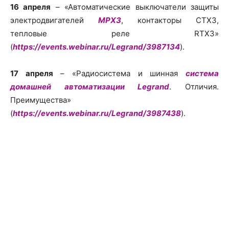
16 апреля
– «Автоматические выключатели защиты
электродвигателей
MPX3
, контакторы CTX3,
тепловые реле RTX3»
(
https://events.webinar.ru/Legrand/3987134
).
17 апреля
– «Радиосистема и шинная
система
домашней автоматизации Legrand
. Отличия.
Преимущества»
(
https://events.webinar.ru/Legrand/3987438
).