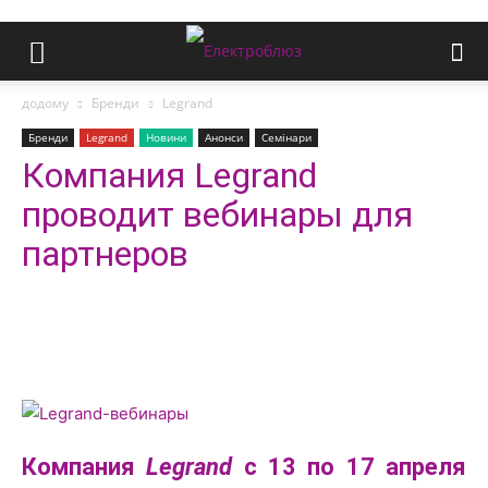
додому
Бренди
Legrand
Бренди
Legrand
Новини
Анонси
Семінари
Компания Legrand
проводит вебинары для
партнеров
Компания
Legrand
с 13 по 17 апреля