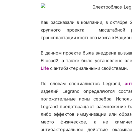
Как рассказали в компании, в октябре
крупного проекта – масштабной р
трансплантации костного мозга в Национ
В данном проекте была внедрена вызыв
Eliocad2, а также было установлено э
Life
с антибактериальными свойствами.
По словам специалистов Legrand,
ан
изделий Legrand определяются соста
положительные ионы серебра. Использ
Legrand предотвращают размножение ба
либо эффектов иммунизации или образо
место физическое, а не химичес
антибактериальное действие оказывае