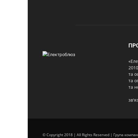
ПР
«Еле
2010
та о
та о
та н
зв'я
© Copyright 2018 | All Rights Reserved | Група компа