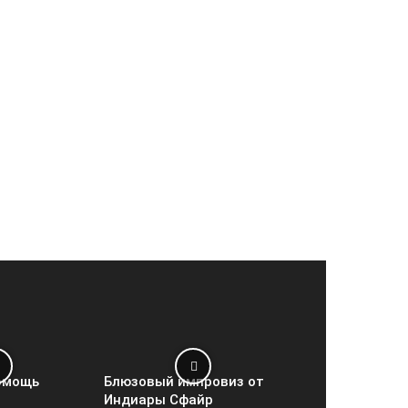
омощь
Блюзовый импровиз от
Индиары Сфайр