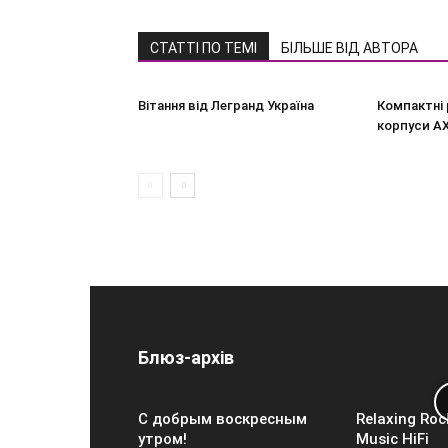
СТАТТІ ПО ТЕМІ
БІЛЬШЕ ВІД АВТОРА
Вітання від Легранд Україна
Компактні 
корпуси A
Блюз-архів
С добрым воскресным
Relaxing Roc
утром!
Music HiFi