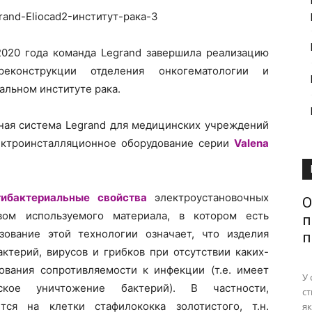
 2020 года команда Legrand завершила реализацию
еконструкции отделения онкогематологии и
альном институте рака.
ная система Legrand для медицинских учреждений
лектроинсталляционное оборудование серии
Valena
тибактериальные свойства
электроустановочных
О
вом используемого материала, в котором есть
п
ование этой технологии означает, что изделия
п
ктерий, вирусов и грибков при отсутствии каких-
вания сопротивляемости к инфекции (т.е. имеет
У 
кое уничтожение бактерий). В частности,
ст
тся на клетки стафилококка золотистого, т.н.
як