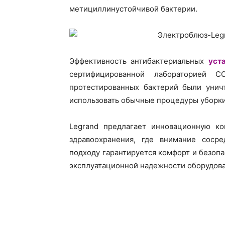
метициллинустойчивой бактерии.
Эффективность антибактериальных
уст
сертифицированной лабораторией C
протестированных бактерий были уни
использовать обычные процедуры уборки
Legrand предлагает инновационную ко
здравоохранения, где внимание сосре
подходу гарантируется комфорт и безопа
эксплуатационной надежности оборудов