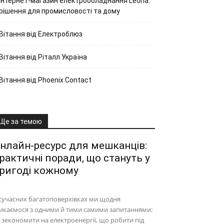
Інтернет-магазин електрообладнання Leona:
рішення для промисловості та дому
Вітання від Електроблюз
Вітання від Ріталл Україна
Вітання від Phoenix Contact
Ще за темою
нлайн-ресурс для мешканців:
рактичні поради, що стануть у
ригоді кожному
сучасних багатоповерхівках ми щодня
икаємося з одними й тими самими запитаннями:
 зекономити на електроенергії, що робити під