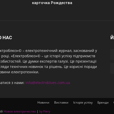
карточка Рождества
О НАС
Й
ктроблюз»© – електротехнічний журнал, заснований у
 році. «Електроблюз»© – це історії успіху підприємств
собистостей. Це думки експертів галузі. Це презентації
гляди технічних новинок та рішень. Це корисні поради
овини електротехніки.
затися з нами:
info@electroblues.com.ua
Новини
Виставки
Історія успіху
Бренди
ній
Новое электричество
|
by Fiery