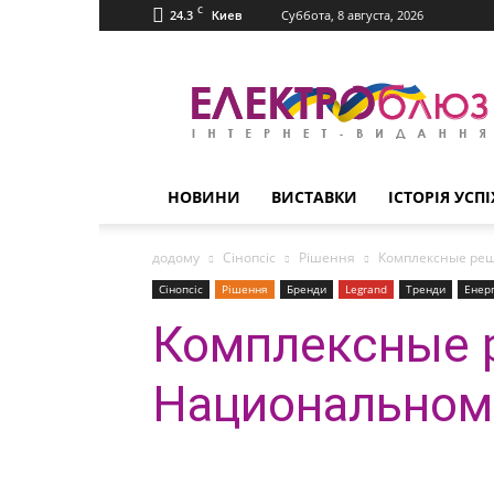
C
24.3
Суббота, 8 августа, 2026
Киев
Електроблюз
НОВИНИ
ВИСТАВКИ
ІСТОРІЯ УСПІ
додому
Сінопсіс
Рішення
Комплексные реш
Сінопсіс
Рішення
Бренди
Legrand
Тренди
Енер
Комплексные р
Национальном 