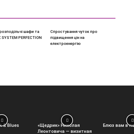
розподільчі шафи та
Спростування чуток про
X SYSTEM PERFECTION
підвищення цін на
електроенергію
k & Blues
«Щедрик» Николая
Блюз вам в п
Леонтовича — визитная