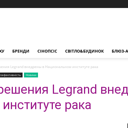
ХУ
БРЕНДИ
СІНОПСІС
СВІТЛО&БУДИНОК
БЛЮЗ-А
ения Legrand внедрены в Национальном институте рака
гоефективність
Новини
ешения Legrand вне
институте рака