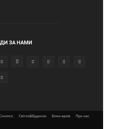
ДИ ЗА НАМИ
Сінопсіс
Світло&Будинок
Блюз-архів
Про нас