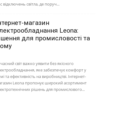
с відключень світла, де поруч...
нтернет-магазин
лектрообладнання Leona:
ішення для промисловості та
ому
часний світ важко уявити без якісного
ектрообладнання, яке забезпечує комфорт у
мі та ефективність на виробництві. Інтернет-
агазин Leona пропонує широкий асортимент
ектротехнічних рішень для промислового...