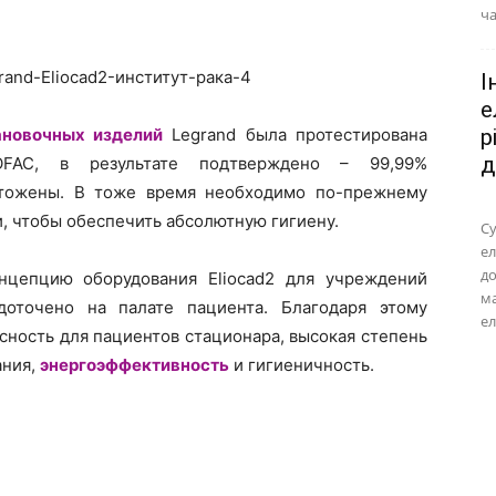
ча
І
е
ановочных изделий
Legrand была протестирована
р
д
OFAC, в результате подтверждено – 99,99%
чтожены. В тоже время необходимо по-прежнему
, чтобы обеспечить абсолютную гигиену.
Су
ел
до
нцепцию оборудования Eliocad2 для учреждений
м
доточено на палате пациента. Благодаря этому
ел
сность для пациентов стационара, высокая степень
ания,
энергоэффективность
и гигиеничность.