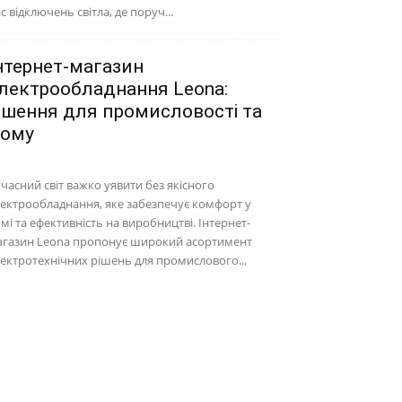
с відключень світла, де поруч...
нтернет-магазин
лектрообладнання Leona:
ішення для промисловості та
ому
часний світ важко уявити без якісного
ектрообладнання, яке забезпечує комфорт у
мі та ефективність на виробництві. Інтернет-
агазин Leona пропонує широкий асортимент
ектротехнічних рішень для промислового...