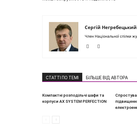
Сергій Негребецький
Член Національної спілки жу
СТАТТІ ПО ТЕМІ
БІЛЬШЕ ВІД АВТОРА
Компактні розподільчі шафи та
Спростува
корпуси AX SYSTEM PERFECTION
підвищення
електроен