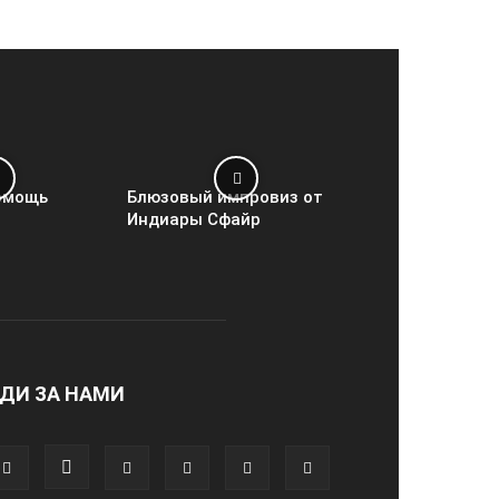
омощь
Блюзовый импровиз от
Индиары Сфайр
ДИ ЗА НАМИ