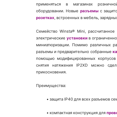
применяться в магазинах рознично
оборудовании. Новые
разъемы
с защито
розетках
, встроенных в мебель, зарядны
Семейство Winsta® Mini, рассчитанное
электрические
установки
в ограниченно
миниатюризации. Помимо различных ра
разъемы и предварительно собранные
к
помощью модифицированных корпусов 
снятия натяжения IP2XD можно сдел
прикосновения.
Преимущества:
• защита IP40 для всех разъемов се
• компактная конструкция для
пров