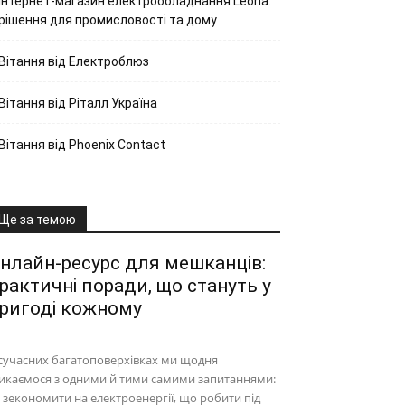
Інтернет-магазин електрообладнання Leona:
рішення для промисловості та дому
Вітання від Електроблюз
Вітання від Ріталл Україна
Вітання від Phoenix Contact
Ще за темою
нлайн-ресурс для мешканців:
рактичні поради, що стануть у
ригоді кожному
сучасних багатоповерхівках ми щодня
икаємося з одними й тими самими запитаннями:
 зекономити на електроенергії, що робити під