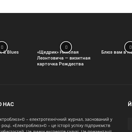
k & Blues
«Щедрик» Николая
Блюз вам в п
Леонтовича — визитная
карточка Рождества
О НАС
Й
ктроблюз»© – електротехнічний журнал, заснований у
 році. «Електроблюз»© – це історії успіху підприємств
собистостей. Це думки експертів галузі. Це презентації