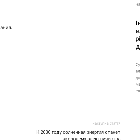
ча
І
ания.
е
р
д
Су
ел
до
м
ел
наступна стаття
К 2030 году солнечная энергия станет
«королем» электричества