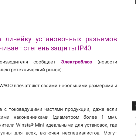
 линейку установочных разъемов
ечивает степень защиты IP40.
оизводителя сообщает
Электроблюз
(новости
электротехнический рынок).
WAGO впечатляют своими небольшими размерами и
а с токоведущими частями продукции, даже если
кими наконечниками (диаметром более 1 мм).
ители Winsta® Mini идеальными для установок, где
упны для всех, включая неспециалистов. Могут