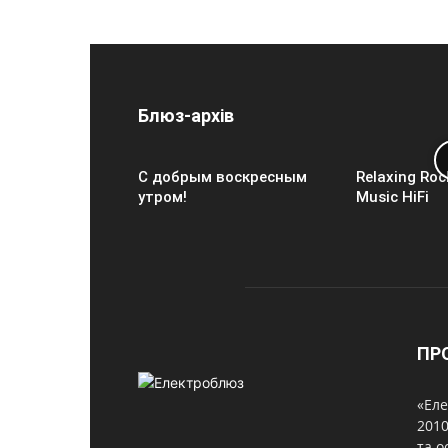
Блюз-архів
С добрым воскресным
Relaxing Roc
утром!
Music HiFi
ПР
«Еле
2010
та о