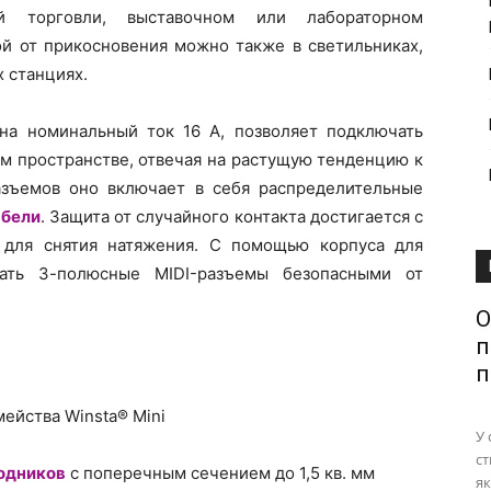
й торговли, выставочном или лабораторном
й от прикосновения можно также в светильниках,
х станциях.
 на номинальный ток 16 А, позволяет подключать
м пространстве, отвечая на растущую тенденцию к
зъемов оно включает в себя распределительные
абели
. Защита от случайного контакта достигается с
для снятия натяжения. С помощью корпуса для
ать 3-полюсные MIDI-разъемы безопасными от
О
п
п
мейства Winsta® Mini
У 
ст
одников
с поперечным сечением до 1,5 кв. мм
як