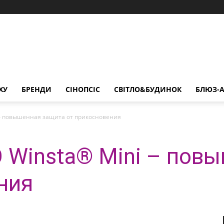
ХУ
БРЕНДИ
СІНОПСІС
СВІТЛО&БУДИНОК
БЛЮЗ-А
– повышенная защита от прикосновения
Winsta® Mini – пов
ния