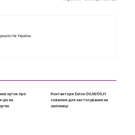
рналістів України.
ння чуток про
Контактори Eaton DILM/DILH
 цін на
схвалені для застосування на
ергію
залізниці