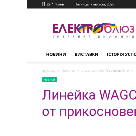
C
22
Пятница, 7 августа, 2026
Киев
Електроблюз
НОВИНИ
ВИСТАВКИ
ІСТОРІЯ УСПІ
додому
Новини
Линейка WAGO Winsta® Mini 
Новини
Линейка WAGO 
от прикоснове