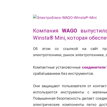
Компания
WAGO
выпустила
Winsta® Mini, которая обесп
Об этом со ссылкой на сайт пр
электротехники, рынок электротехники, 
Компактные установочные
соединители
срабатыванием без инструментов.
Они защищают пользователя от контакт
используются инструменты с малень
Повышенная безопасность делает соедин
электрические компоненты легко дост