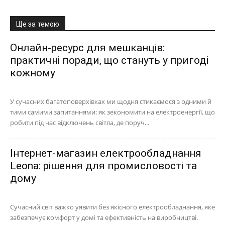
Ще за темою
Онлайн-ресурс для мешканців:
практичні поради, що стануть у пригоді
кожному
У сучасних багатоповерхівках ми щодня стикаємося з одними й
тими самими запитаннями: як зекономити на електроенергії, що
робити під час відключень світла, де поруч...
Інтернет-магазин електрообладнання
Leona: рішення для промисловості та
дому
Сучасний світ важко уявити без якісного електрообладнання, яке
забезпечує комфорт у домі та ефективність на виробництві.