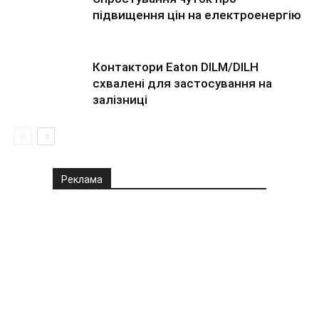
підвищення цін на електроенергію
Контактори Eaton DILM/DILH
схвалені для застосування на
залізниці
Реклама