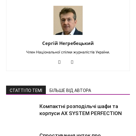
Сергій Негребецький
Член Національної спілки журналістів України.
СТАТТІ ПО ТЕМІ
БІЛЬШЕ ВІД АВТОРА
Компактні розподільчі шафи та
корпуси AX SYSTEM PERFECTION
Спростування чуток про