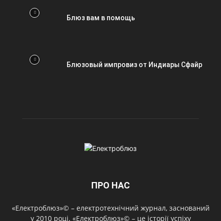
Блюз вам в помощь
Блюзовый импровиз от Индиары Сфайр
ПРО НАС
«Електроблюз»© – електротехнічний журнал, заснований
у 2010 році. «Електроблюз»© – це історії успіху