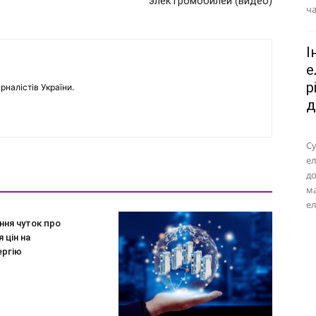
электромобилей (видео)
ча
І
е
р
рналістів України.
д
Су
ел
до
м
ел
ння чуток про
 цін на
ергію