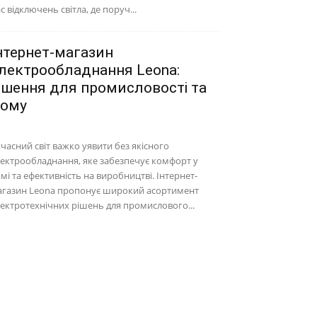
с відключень світла, де поруч...
нтернет-магазин
лектрообладнання Leona:
ішення для промисловості та
ому
часний світ важко уявити без якісного
ектрообладнання, яке забезпечує комфорт у
мі та ефективність на виробництві. Інтернет-
агазин Leona пропонує широкий асортимент
ектротехнічних рішень для промислового...