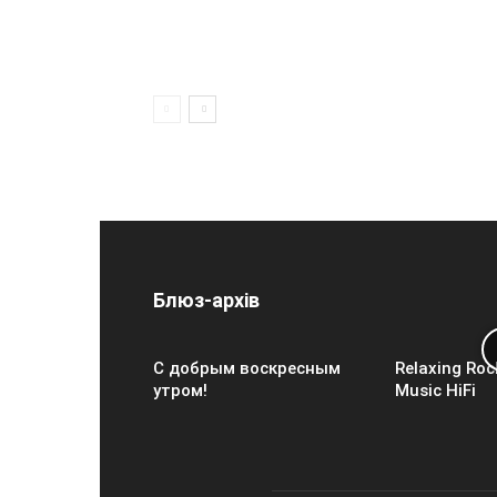
Блюз-архів
С добрым воскресным
Relaxing Roc
утром!
Music HiFi