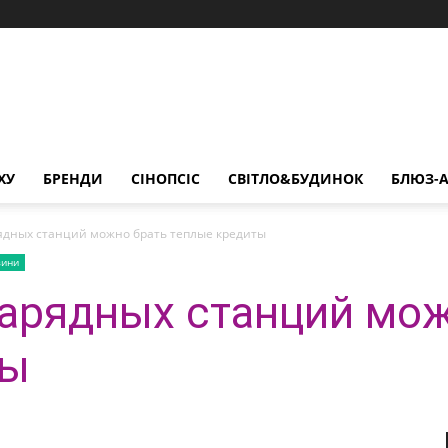
ХУ
БРЕНДИ
СІНОПСІС
СВІТЛО&БУДИНОК
БЛЮЗ-А
рядных станций можно брать теплые кредиты
вини
зарядных станций мо
ты