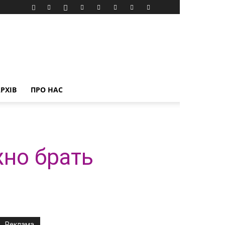
РХІВ
ПРО НАС
жно брать
Реклама