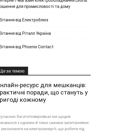
Інтернет-магазин електрообладнання Leona:
рішення для промисловості та дому
Вітання від Електроблюз
Вітання від Ріталл Україна
Вітання від Phoenix Contact
Ще за темою
нлайн-ресурс для мешканців:
рактичні поради, що стануть у
ригоді кожному
сучасних багатоповерхівках ми щодня
икаємося з одними й тими самими запитаннями:
 зекономити на електроенергії, що робити під