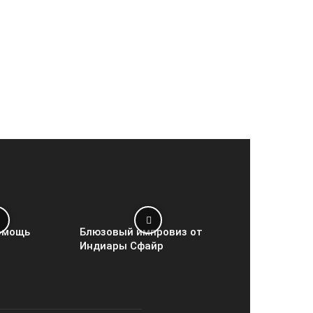
омощь
Блюзовый импровиз от
Индиары Сфайр