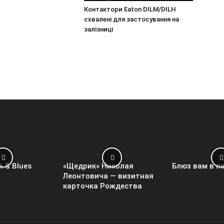
Контактори Eaton DILM/DILH
схвалені для застосування на
залізниці
k & Blues
«Щедрик» Николая
Блюз вам в п
Леонтовича — визитная
карточка Рождества