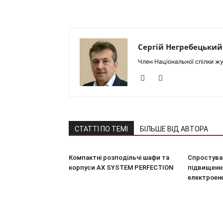
Сергій Негребецький
Член Національної спілки жу
СТАТТІ ПО ТЕМІ
БІЛЬШЕ ВІД АВТОРА
Компактні розподільчі шафи та
Спростува
корпуси AX SYSTEM PERFECTION
підвищення
електроен