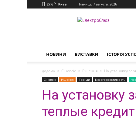
C
27.6
Пятница, 7 августа, 2026
Киев
Електроблюз
НОВИНИ
ВИСТАВКИ
ІСТОРІЯ УСПІ
додому
Сінопсіс
Рішення
На установку за
Сінопсіс
Рішення
Тренди
Енергоефективність
Но
На установку 
теплые креди