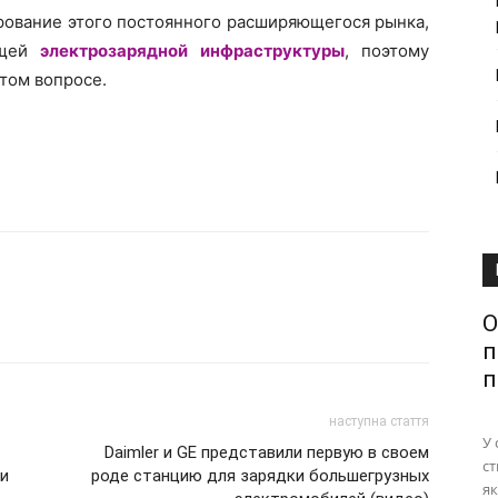
рование этого постоянного расширяющегося рынка,
ащей
электрозарядной инфраструктуры
, поэтому
том вопросе.
О
п
п
наступна стаття
У 
Daimler и GE представили первую в своем
ст
ии
роде станцию для зарядки большегрузных
як