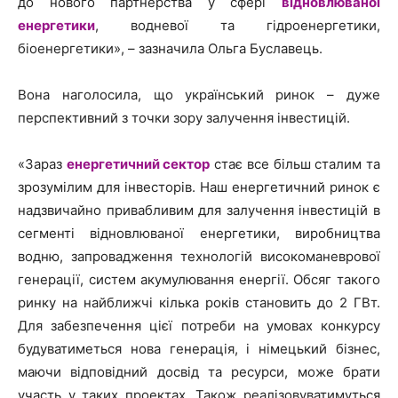
до нового партнерства у сфері
відновлюваної
енергетики
, водневої та гідроенергетики,
біоенергетики», – зазначила Ольга Буславець.
Вона наголосила, що український ринок – дуже
перспективний з точки зору залучення інвестицій.
«Зараз
енергетичний сектор
стає все більш сталим та
зрозумілим для інвесторів. Наш енергетичний ринок є
надзвичайно привабливим для залучення інвестицій в
сегменті відновлюваної енергетики, виробництва
водню, запровадження технологій високоманеврової
генерації, систем акумулювання енергії. Обсяг такого
ринку на найближчі кілька років становить до 2 ГВт.
Для забезпечення цієї потреби на умовах конкурсу
будуватиметься нова генерація, і німецький бізнес,
маючи відповідний досвід та ресурси, може брати
участь у таких проектах. Також реалізовуватимуться