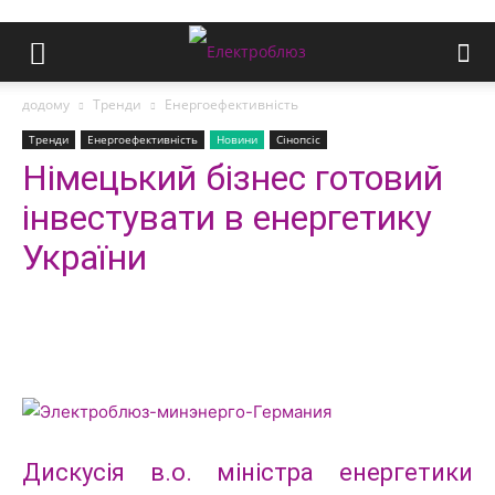
додому
Тренди
Енергоефективність
Тренди
Енергоефективність
Новини
Сінопсіс
Німецький бізнес готовий
інвестувати в енергетику
України
Дискусія в.о. міністра енергетики