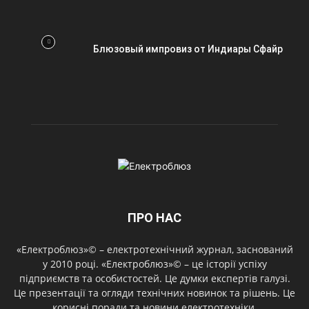
Блюзовый импровиз от Индиары Сфайр
ПРО НАС
«Електроблюз»© – електротехнічний журнал, заснований
у 2010 році. «Електроблюз»© – це історії успіху
підприємств та особистостей. Це думки експертів галузі.
Це презентації та огляди технічних новинок та рішень. Це
корисні поради та новини електротехніки.