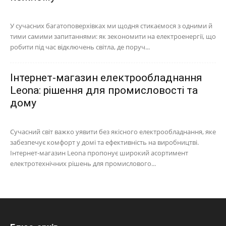
У сучасних багатоповерхівках ми щодня стикаємося з одними й
тими самими запитаннями: як зекономити на електроенергії, що
робити під час відключень світла, де поруч...
Інтернет-магазин електрообладнання
Leona: рішення для промисловості та
дому
Сучасний світ важко уявити без якісного електрообладнання, яке
забезпечує комфорт у домі та ефективність на виробництві.
Інтернет-магазин Leona пропонує широкий асортимент
електротехнічних рішень для промислового...