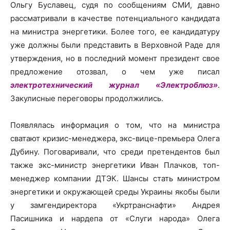
Ольгу Буславец, судя по сообщениям СМИ, давно
рассматривали в качестве потенциального кандидата
на министра энергетики. Более того, ее кандидатуру
уже должны были представить в Верховной Раде для
утверждения, но в последний момент президент свое
предложение отозвал, о чем уже писал
электротехнический журнал «Электроблюз»
.
Закулисные переговоры продолжились.
Появлялась информация о том, что на министра
сватают кризис-менеджера, экс-вице-премьера Олега
Дубину. Поговаривали, что среди претендентов был
также экс-министр энергетики Иван Плачков, топ-
менеджер компании ДТЭК. Шансы стать министром
энергетики и окружающей среды Украины якобы были
у замгендиректора «Укртранснафти» Андрея
Пасишника и нардепа от «Слуги народа» Олега