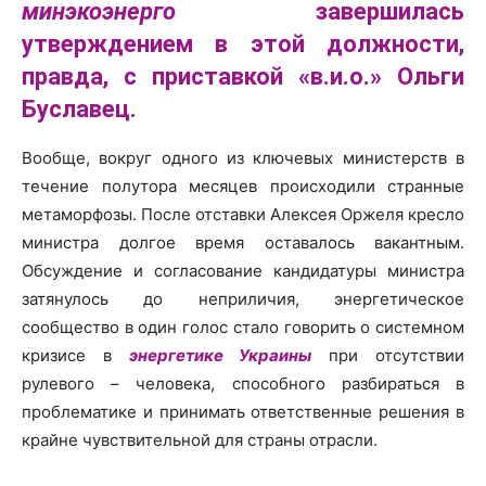
минэкоэнерго
завершилась
утверждением в этой должности,
правда, с приставкой «в.и.о.» Ольги
Буславец.
Вообще, вокруг одного из ключевых министерств в
течение полутора месяцев происходили странные
метаморфозы. После отставки Алексея Оржеля кресло
министра долгое время оставалось вакантным.
Обсуждение и согласование кандидатуры министра
затянулось до неприличия, энергетическое
сообщество в один голос стало говорить о системном
кризисе в
энергетике Украины
при отсутствии
рулевого – человека, способного разбираться в
проблематике и принимать ответственные решения в
крайне чувствительной для страны отрасли.