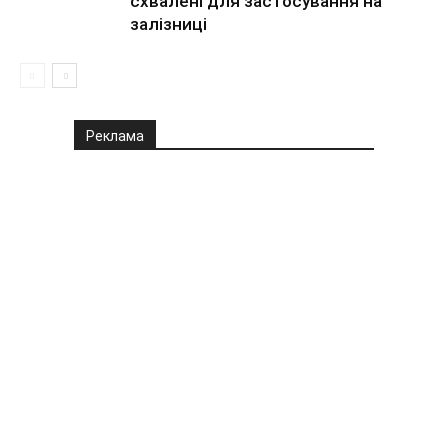
схвалені для застосування на
залізниці
Реклама