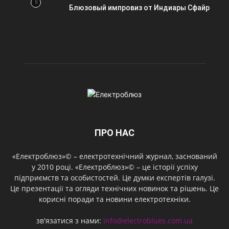
Блюзовый импровиз от Индиары Сфайр
ПРО НАС
«Електроблюз»© – електротехнічний журнал, заснований
у 2010 році. «Електроблюз»© – це історії успіху
підприємств та особистостей. Це думки експертів галузі.
Це презентації та огляди технічних новинок та рішень. Це
корисні поради та новини електротехніки.
зв'язатися з нами:
info@electroblues.com.ua