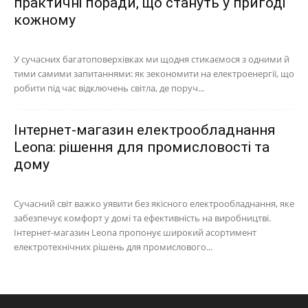
практичні поради, що стануть у пригоді
кожному
У сучасних багатоповерхівках ми щодня стикаємося з одними й
тими самими запитаннями: як зекономити на електроенергії, що
робити під час відключень світла, де поруч...
Інтернет-магазин електрообладнання
Leona: рішення для промисловості та
дому
Сучасний світ важко уявити без якісного електрообладнання, яке
забезпечує комфорт у домі та ефективність на виробництві.
Інтернет-магазин Leona пропонує широкий асортимент
електротехнічних рішень для промислового...