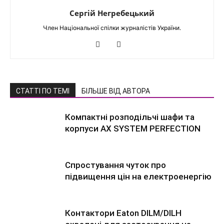
Сергій Негребецький
Член Національної спілки журналістів України.
СТАТТІ ПО ТЕМІ
БІЛЬШЕ ВІД АВТОРА
Компактні розподільчі шафи та
корпуси AX SYSTEM PERFECTION
Спростування чуток про
підвищення цін на електроенергію
Контактори Eaton DILM/DILH