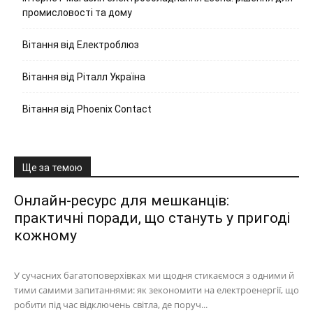
промисловості та дому
Вітання від Електроблюз
Вітання від Ріталл Україна
Вітання від Phoenix Contact
Ще за темою
Онлайн-ресурс для мешканців:
практичні поради, що стануть у пригоді
кожному
У сучасних багатоповерхівках ми щодня стикаємося з одними й
тими самими запитаннями: як зекономити на електроенергії, що
робити під час відключень світла, де поруч...