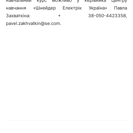
навчальний курс можливо у керівника Центру
навчання «Шнейдер Електрік Україна» Павла
Захваткіна: + 38-050-4423358,
pavel.zakhvatkin@se.com.