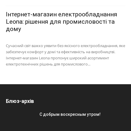
Інтернет-магазин електрообладнання
Leona: рішення для промисловості та
дому
Сучасний світ важко уявити без якісного електрообладнання, яке
забезпечує комфорт у домі та ефективність на виробництві.
Інтернет-магазин Leona пропонує широкий асортимент
електротехнічних рішень для промислового...
Блюз-архів
С добрым воскресным утром!