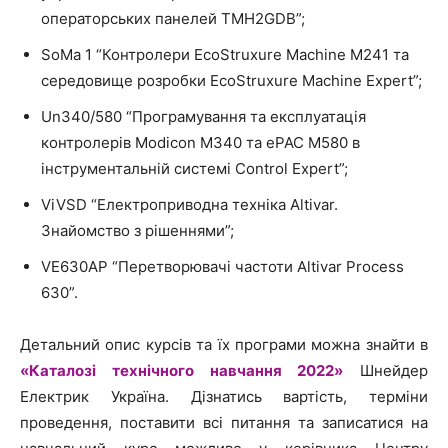
операторських панелей TMH2GDB”;
SoMa 1 “Контролери EcoStruxure Machine M241 та
середовище розробки EcoStruxure Machine Expert”;
Un340/580 “Програмування та експлуатація
контролерів Modicon М340 та ePAC M580 в
інструментальній системі Control Expert”;
ViVSD “Електроприводна техніка Altivar.
Знайомство з рішеннями”;
VE630AP “Перетворювачі частоти Altivar Process
630”.
Детальний опис курсів та їх програми можна знайти в
«Каталозі технічного навчання 2022»
Шнейдер
Електрик Україна. Дізнатись вартість, терміни
проведення, поставити всі питання та записатися на