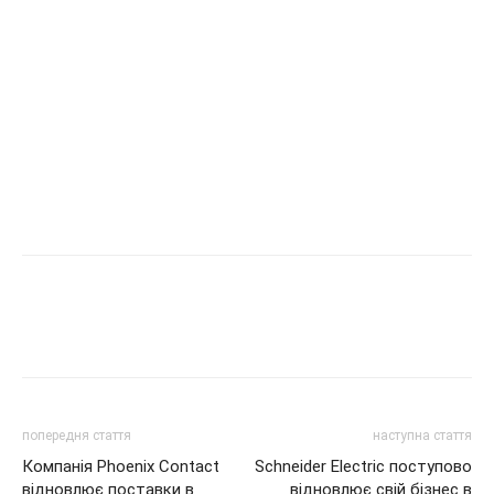
попередня стаття
наступна стаття
Компанія Phoenix Contact
Schneider Electric поступово
відновлює поставки в
відновлює свій бізнес в