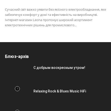
Сучасний світ важко уявити без якісного електрообладнання, яке
забезпечує комфорт у домі та ефективність на виробництві.
Інтернет-магазин Leona пропонує широкий асортимент
електротехнічних рішень для промислового...
Блюз-архів
С добрым воскресным утром!
Relaxing Rock & Blues Music HiFi