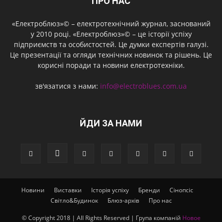
ПРО НАС
«Електроблюз»© – електротехнічний журнал, заснований
у 2010 році. «Електроблюз»© – це історії успіху
підприємств та особистостей. Це думки експертів галузі.
Це презентації та огляди технічних новинок та рішень. Це
корисні поради та новини електротехніки.
зв'язатися з нами:
info@electroblues.com.ua
ЙДИ ЗА НАМИ
Новини
Виставки
Історія успіху
Бренди
Сінопсіс
Світло&Будинок
Блюз-архів
Про нас
© Copyright 2018 | All Rights Reserved | Група компаній
Новое