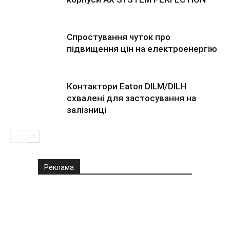
Спростування чуток про
підвищення цін на електроенергію
Контактори Eaton DILM/DILH
схвалені для застосування на
залізниці
Реклама