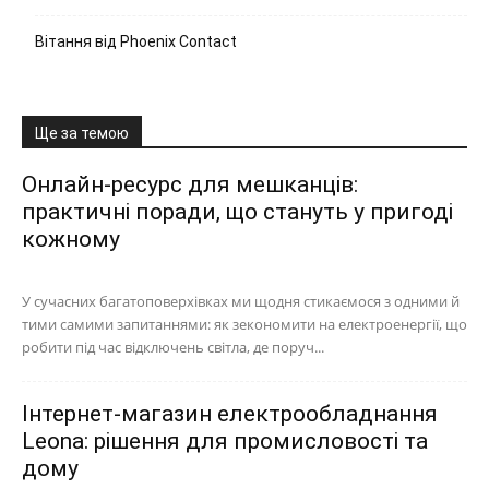
Вітання від Phoenix Contact
Ще за темою
Онлайн-ресурс для мешканців:
практичні поради, що стануть у пригоді
кожному
У сучасних багатоповерхівках ми щодня стикаємося з одними й
тими самими запитаннями: як зекономити на електроенергії, що
робити під час відключень світла, де поруч...
Інтернет-магазин електрообладнання
Leona: рішення для промисловості та
дому