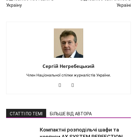
Україну
Україні
Сергій Негребецький
Член Національної спілки журналістів України.
СТАТТІ ПО ТЕМІ
БІЛЬШЕ ВІД АВТОРА
Компактні розподільчі шафи та
корпуси AX SYSTEM PERFECTION