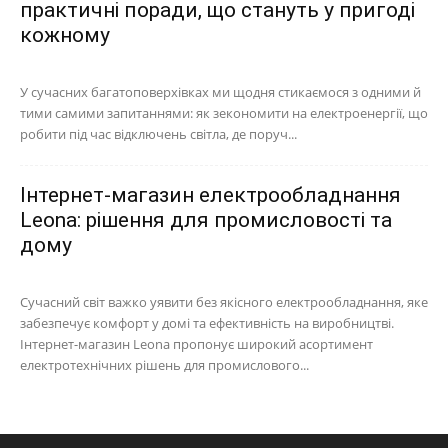
практичні поради, що стануть у пригоді
кожному
У сучасних багатоповерхівках ми щодня стикаємося з одними й
тими самими запитаннями: як зекономити на електроенергії, що
робити під час відключень світла, де поруч...
Інтернет-магазин електрообладнання
Leona: рішення для промисловості та
дому
Сучасний світ важко уявити без якісного електрообладнання, яке
забезпечує комфорт у домі та ефективність на виробництві.
Інтернет-магазин Leona пропонує широкий асортимент
електротехнічних рішень для промислового...