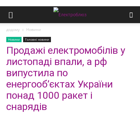
додому
Новини
Новини
Головні новини
Продажі електромобілів у
листопаді впали, а рф
випустила по
енергооб’єктах України
понад 1000 ракет і
снарядів