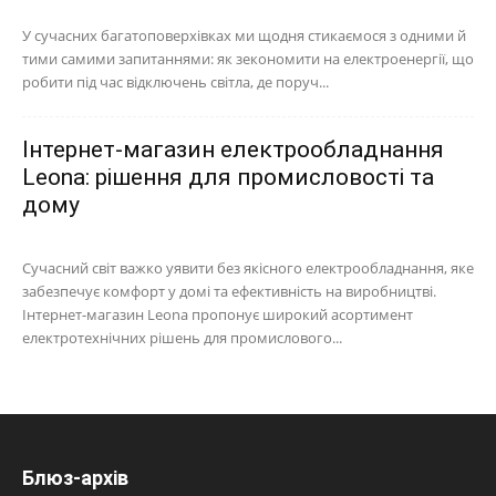
У сучасних багатоповерхівках ми щодня стикаємося з одними й
тими самими запитаннями: як зекономити на електроенергії, що
робити під час відключень світла, де поруч...
Інтернет-магазин електрообладнання
Leona: рішення для промисловості та
дому
Сучасний світ важко уявити без якісного електрообладнання, яке
забезпечує комфорт у домі та ефективність на виробництві.
Інтернет-магазин Leona пропонує широкий асортимент
електротехнічних рішень для промислового...
Блюз-архів