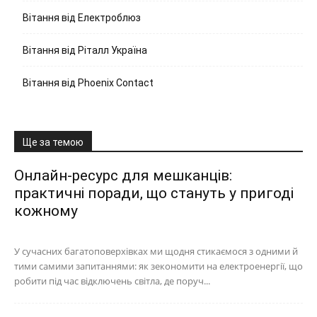
Вітання від Електроблюз
Вітання від Ріталл Україна
Вітання від Phoenix Contact
Ще за темою
Онлайн-ресурс для мешканців:
практичні поради, що стануть у пригоді
кожному
У сучасних багатоповерхівках ми щодня стикаємося з одними й
тими самими запитаннями: як зекономити на електроенергії, що
робити під час відключень світла, де поруч...