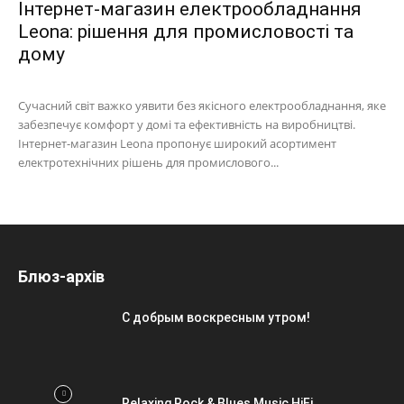
Інтернет-магазин електрообладнання
Leona: рішення для промисловості та
дому
Сучасний світ важко уявити без якісного електрообладнання, яке
забезпечує комфорт у домі та ефективність на виробництві.
Інтернет-магазин Leona пропонує широкий асортимент
електротехнічних рішень для промислового...
Блюз-архів
С добрым воскресным утром!
Relaxing Rock & Blues Music HiFi