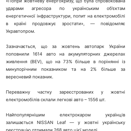
«Попри жовтневу енергокризу, що була спровокована
ударами агресора по українським об’єктам
енергетичної інфраструктури, попит на електромобілі
в країні продовжує зростати», — повідомляє
Укравтопром.
Зазначається, що за жовтень автопарк України
поповнили 1614 авто на акумуляторних джерелах
живлення (BEV), що на 73% більше в порінянні із
минулорічним показником та на 2% більше за
вересневий показник.
Переважну частку зареєстрованих у жовтні
електромобілів склали легкові авто – 1556 шт.
Найпопулярнішим електрокаром українців
залишається NISSAN Leaf — у жовтні українську
реєстрацію отримали 268 авто цієї моделі.