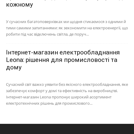
кожному
У сучасних багатоповерхівках ми щодня стикаємося з одними й
тими самими запитаннями: як зекономити на електроенергії, що
робити під час відключень світла, де поруч...
Інтернет-магазин електрообладнання
Leona: рішення для промисловості та
дому
Сучасний світ важко уявити без якісного електрообладнання, яке
забезпечує комфорт у домі та ефективність на виробництві.
Інтернет-магазин Leona пропонує широкий асортимент
електротехнічних рішень для промислового...