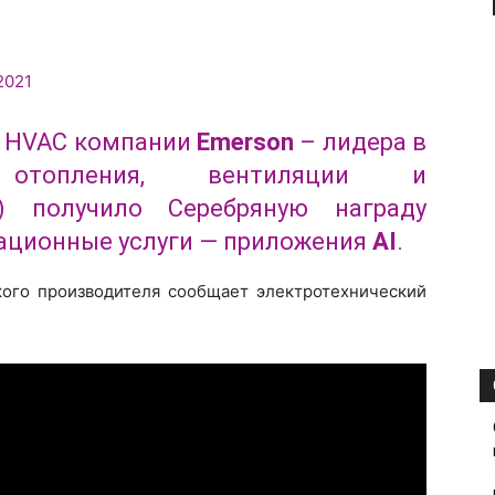
rt HVAC компании
Emerson
– лидера в
 отопления, вентиляции и
) получило Серебряную награду
вационные услуги — приложения
AI
.
кого производителя сообщает электротехнический