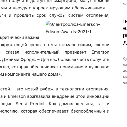
но получить доступ на смартфоне, могут помочь
ча
емы и наряду с корректирующим обслуживанием –
уги и продлить срок службы систем отопления,
І
а.
е
р
 критически важны
д
 окружающей среды, но мы так мало видим, как они
 сказал исполнительный президент Emerson
Су
ss Джейми Фродж. – Для нас большая честь получить
ел
огию, которая обеспечивает понимание и душевное
до
ем компоненте нашего дома».
м
ел
стей – это новый рубеж в технологии отопления,
а и Emerson возглавила внедрение этой инновации
щью Sensi Predict. Как домовладельцы, так и
хнологию, которая обеспечивает беспроблемный и