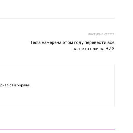
наступна стаття
Tesla намерена этом году перевести все
нагнетатели на ВИЭ
рналістів України.