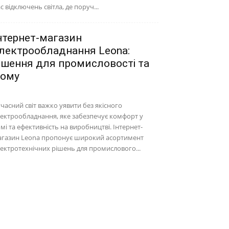
с відключень світла, де поруч...
нтернет-магазин
лектрообладнання Leona:
ішення для промисловості та
ому
часний світ важко уявити без якісного
ектрообладнання, яке забезпечує комфорт у
мі та ефективність на виробництві. Інтернет-
агазин Leona пропонує широкий асортимент
ектротехнічних рішень для промислового...