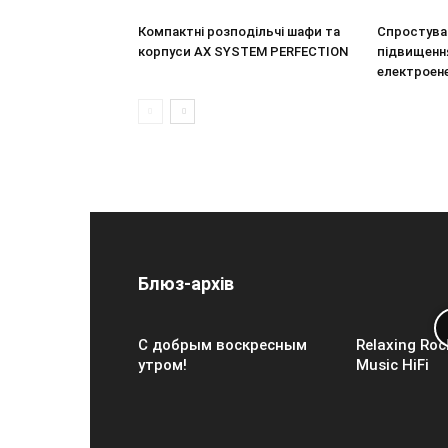
Компактні розподільчі шафи та
Спростува
корпуси AX SYSTEM PERFECTION
підвищення
електроен
Блюз-архів
С добрым воскресным
Relaxing Roc
утром!
Music HiFi