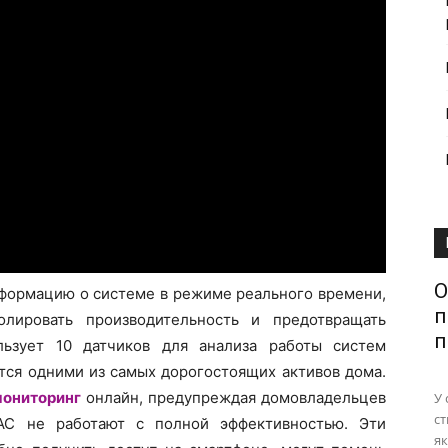
О
нформацию о системе в режиме реального времени,
п
лировать производительность и предотвращать
п
ьзует 10 датчиков для анализа работы систем
тся одними из самых дорогостоящих активов дома.
ониторинг
онлайн, предупреждая домовладельцев
У 
ст
AC не работают с полной эффективностью. Эти
як