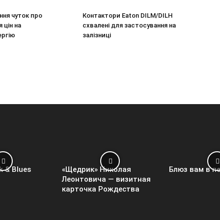
ння чуток про
Контактори Eaton DILM/DILH
 цін на
схвалені для застосування на
ергію
залізниці
k & Blues
«Щедрик» Николая
Блюз вам в п
Леонтовича — визитная
карточка Рождества