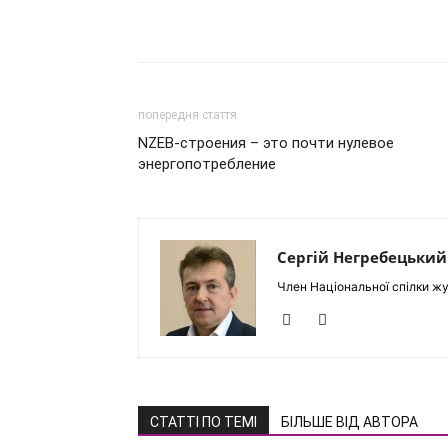
попередня стаття
NZEB-строения – это почти нулевое
энергопотребление
Сергій Негребецький
Член Національної спілки жу
СТАТТІ ПО ТЕМІ
БІЛЬШЕ ВІД АВТОРА