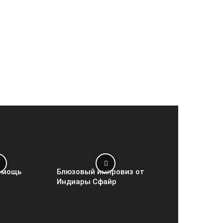
омощь
Блюзовый импровиз от
Индиары Сфайр