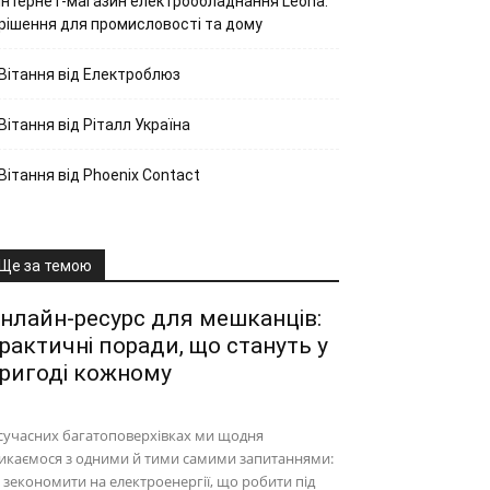
Інтернет-магазин електрообладнання Leona:
рішення для промисловості та дому
Вітання від Електроблюз
Вітання від Ріталл Україна
Вітання від Phoenix Contact
Ще за темою
нлайн-ресурс для мешканців:
рактичні поради, що стануть у
ригоді кожному
сучасних багатоповерхівках ми щодня
икаємося з одними й тими самими запитаннями:
 зекономити на електроенергії, що робити під