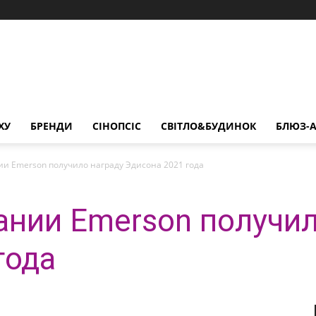
ХУ
БРЕНДИ
СІНОПСІС
СВІТЛО&БУДИНОК
БЛЮЗ-А
и Emerson получило награду Эдисона 2021 года
нии Emerson получил
года