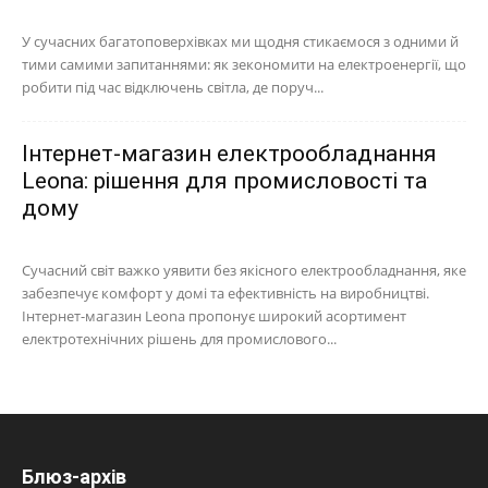
У сучасних багатоповерхівках ми щодня стикаємося з одними й
тими самими запитаннями: як зекономити на електроенергії, що
робити під час відключень світла, де поруч...
Інтернет-магазин електрообладнання
Leona: рішення для промисловості та
дому
Сучасний світ важко уявити без якісного електрообладнання, яке
забезпечує комфорт у домі та ефективність на виробництві.
Інтернет-магазин Leona пропонує широкий асортимент
електротехнічних рішень для промислового...
Блюз-архів