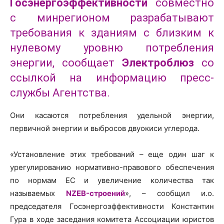
Госэнергоэффективности
совместно
с минрегионом разрабатывают
требования к зданиям с близким к
нулевому уровню потребления
энергии, сообщает
Электроблюз
со
ссылкой на информацию пресс-
службы Агентства.
Они касаются потребления удельной энергии,
первичной энергии и выбросов двуокиси углерода.
«Установление этих требований – еще один шаг к
урегулированию нормативно-правового обеспечения
по нормам ЕС и увеличение количества так
называемых
NZEB-строений
», – сообщил и.о.
председателя Госэнергоэффективности Константин
Гура в ходе заседания комитета Ассоциации юристов