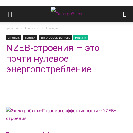
додому
Сінопсіс
Тренди
Сінопсіс
Тренди
Енергоефективність
Новини
NZEB-строения – это
почти нулевое
энергопотребление