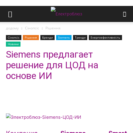
додому
Сінопсіс
Рішення
Сінопсіс
Рішення
Бренди
Siemens
Тренди
Енергоефективність
Новини
Siemens предлагает
решение для ЦОД на
основе ИИ