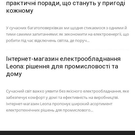
практичні поради, що стануть у пригоді
кожному
У сучасних багатоповерхівках ми щодня стикаємося з одними й
тими самими запитаннями: як зекономити на електроенергії, що
робити під час відключень світла, де поруч...
Інтернет-магазин електрообладнання
Leona: рішення для промисловості та
дому
Сучасний світ важко уявити без якісного електрообладнання, яке
забезпечує комфорт у домі та ефективність на виробництві.
Інтернет-магазин Leona пропонує широкий асортимент
електротехнічних рішень для промислового...