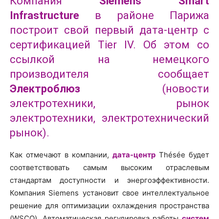
Компания
Siemens Smart
Infrastructure
в районе Парижа
построит свой первый дата-центр с
сертификацией Tier IV. Об этом со
ссылкой на немецкого
производителя сообщает
Электроблюз
(новости
электротехники, рынок
электротехники, электротехнический
рынок).
Как отмечают в компании,
дата-центр
Thésée будет
соответствовать самым высоким отраслевым
стандартам доступности и энергоэффективности.
Компания Siemens установит свое интеллектуальное
решение для оптимизации охлаждения пространства
(WSCO). Автоматическая регулировка работы
систем