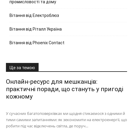
промисловості та дому
Вітання від Електроблюз
Вітання від Ріталл Україна
Вітання від Phoenix Contact
Ще за темою
Онлайн-ресурс для мешканців:
практичні поради, що стануть у пригоді
кожному
У сучасних багатоповерхівках ми щодня стикаємося з одними й
тими самими запитаннями: як зекономити на електроенергії, що
робити під час відключень світла, де поруч...