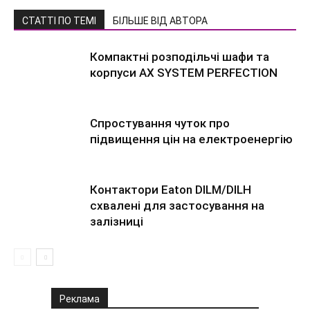
СТАТТІ ПО ТЕМІ
БІЛЬШЕ ВІД АВТОРА
Компактні розподільчі шафи та
корпуси AX SYSTEM PERFECTION
Спростування чуток про
підвищення цін на електроенергію
Контактори Eaton DILM/DILH
схвалені для застосування на
залізниці
Реклама