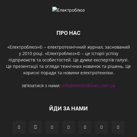
ПРО НАС
«Електроблюз»© – електротехнічний журнал, заснований
у 2010 році. «Електроблюз»© – це історії успіху
підприємств та особистостей. Це думки експертів галузі.
Це презентації та огляди технічних новинок та рішень. Це
корисні поради та новини електротехніки.
зв'язатися з нами:
info@electroblues.com.ua
ЙДИ ЗА НАМИ