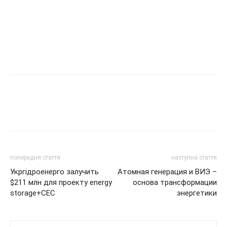
попередня стаття
наступна стаття
Укргідроенерго залучить
Атомная генерация и ВИЭ –
$211 млн для проекту energy
основа трансформации
storage+СЕС
энергетики