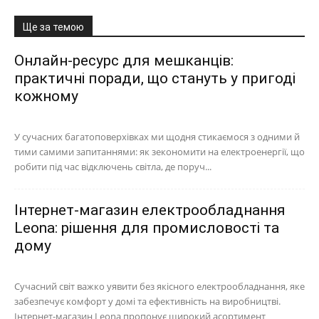
Ще за темою
Онлайн-ресурс для мешканців:
практичні поради, що стануть у пригоді
кожному
У сучасних багатоповерхівках ми щодня стикаємося з одними й
тими самими запитаннями: як зекономити на електроенергії, що
робити під час відключень світла, де поруч...
Інтернет-магазин електрообладнання
Leona: рішення для промисловості та
дому
Сучасний світ важко уявити без якісного електрообладнання, яке
забезпечує комфорт у домі та ефективність на виробництві.
Інтернет-магазин Leona пропонує широкий асортимент