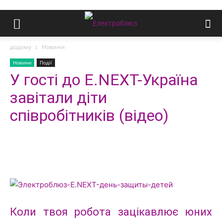
додому
Новини
Новини
Події
У гості до E.NEXT-Україна
завітали діти
співробітників (відео)
Коли твоя робота зацікавлює юних