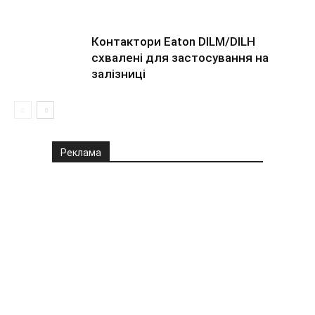
Контактори Eaton DILM/DILH
схвалені для застосування на
залізниці
Реклама