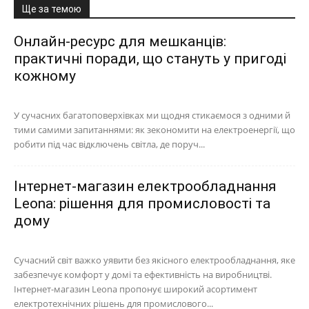
Ще за темою
Онлайн-ресурс для мешканців:
практичні поради, що стануть у пригоді
кожному
У сучасних багатоповерхівках ми щодня стикаємося з одними й
тими самими запитаннями: як зекономити на електроенергії, що
робити під час відключень світла, де поруч...
Інтернет-магазин електрообладнання
Leona: рішення для промисловості та
дому
Сучасний світ важко уявити без якісного електрообладнання, яке
забезпечує комфорт у домі та ефективність на виробництві.
Інтернет-магазин Leona пропонує широкий асортимент
електротехнічних рішень для промислового...