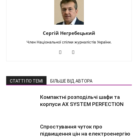
Сергій Негребецький
Член Національної спілки журналістів України.
СТАТТІ ПО ТЕМІ
БІЛЬШЕ ВІД АВТОРА
Компактні розподільчі шафи та
корпуси AX SYSTEM PERFECTION
Спростування чуток про
підвищення цін на електроенергію