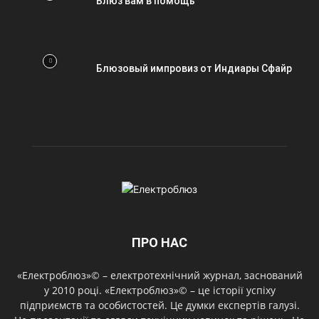
Блюз вам в помощь
Блюзовый импровиз от Индиары Сфайр
ПРО НАС
«Електроблюз»© – електротехнічний журнал, заснований
у 2010 році. «Електроблюз»© – це історії успіху
підприємств та особистостей. Це думки експертів галузі.