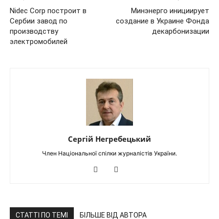
Nidec Corp построит в
Минэнерго инициирует
Сербии завод по
создание в Украине Фонда
производству
декарбонизации
электромобилей
Сергій Негребецький
Член Національної спілки журналістів України.
СТАТТІ ПО ТЕМІ
БІЛЬШЕ ВІД АВТОРА