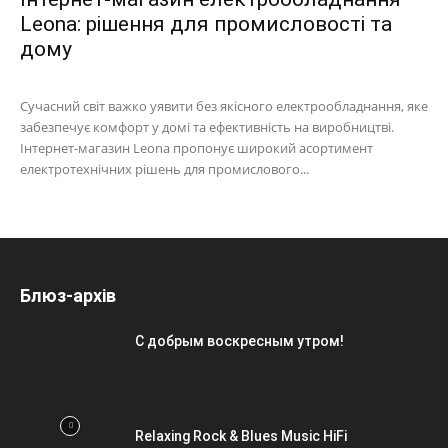
Leona: рішення для промисловості та
дому
Сучасний світ важко уявити без якісного електрообладнання, яке
забезпечує комфорт у домі та ефективність на виробництві.
Інтернет-магазин Leona пропонує широкий асортимент
електротехнічних рішень для промислового...
Блюз-архів
С добрым воскресным утром!
Relaxing Rock & Blues Music HiFi