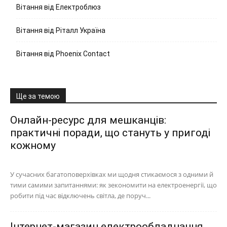
Вітання від Електроблюз
Вітання від Ріталл Україна
Вітання від Phoenix Contact
Ще за темою
Онлайн-ресурс для мешканців:
практичні поради, що стануть у пригоді
кожному
У сучасних багатоповерхівках ми щодня стикаємося з одними й
тими самими запитаннями: як зекономити на електроенергії, що
робити під час відключень світла, де поруч...
Інтернет-магазин електрообладнання