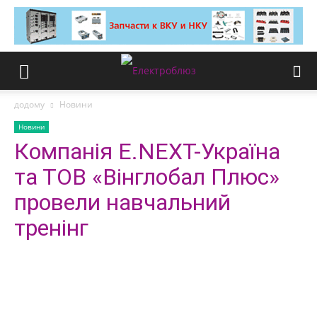
додому
Новини
Новини
Компанія E.NEXT-Україна
та ТОВ «Вінглобал Плюс»
провели навчальний
тренінг