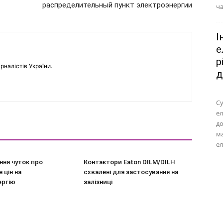
распределительный пункт электроэнергии
ча
І
е
р
рналістів України.
д
Су
ел
до
м
ел
ння чуток про
Контактори Eaton DILM/DILH
 цін на
схвалені для застосування на
ергію
залізниці