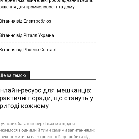
Інтернет-магазин електрообладнання Leona:
рішення для промисловості та дому
Вітання від Електроблюз
Вітання від Ріталл Україна
Вітання від Phoenix Contact
Ще за темою
нлайн-ресурс для мешканців:
рактичні поради, що стануть у
ригоді кожному
сучасних багатоповерхівках ми щодня
икаємося з одними й тими самими запитаннями:
 зекономити на електроенергії, що робити під