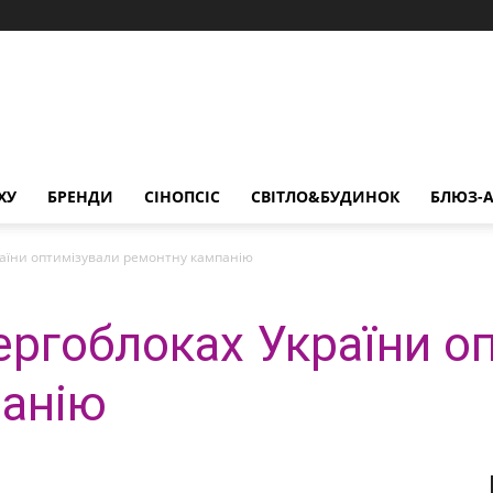
ХУ
БРЕНДИ
СІНОПСІС
СВІТЛО&БУДИНОК
БЛЮЗ-А
аїни оптимізували ремонтну кампанію
ергоблоках України о
панію