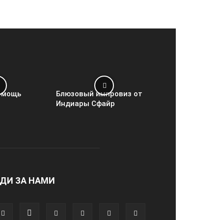
омощь
Блюзовый импровиз от
Индиары Сфайр
ДИ ЗА НАМИ