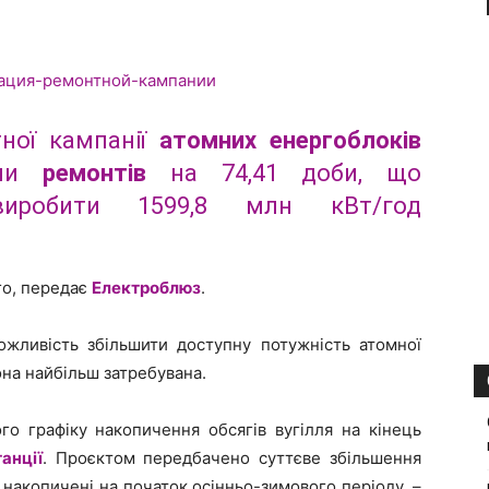
тної кампанії
атомних енергоблоків
іни
ремонтів
на 74,41 доби, що
виробити 1599,8 млн кВт/год
го, передає
Електроблюз
.
ожливість збільшити доступну потужність атомної
она найбільш затребувана.
о графіку накопичення обсягів вугілля на кінець
танції
. Проєктом передбачено суттєве збільшення
 накопичені на початок осінньо-зимового періоду, –