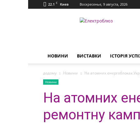
C
22.1
Воскресенье, 9 августа, 2026
Киев
Електроблюз
НОВИНИ
ВИСТАВКИ
ІСТОРІЯ УСПІ
додому
Новини
На атомних енергоблоках Укр
Новини
На атомних ен
ремонтну кам