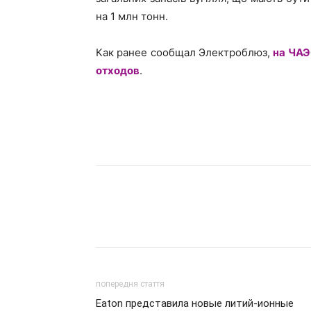
на 1 млн тонн.
Как ранее сообщал Электроблюз,
на ЧАЭ
отходов
.
попередня стаття
Eaton представила новые литий-ионные