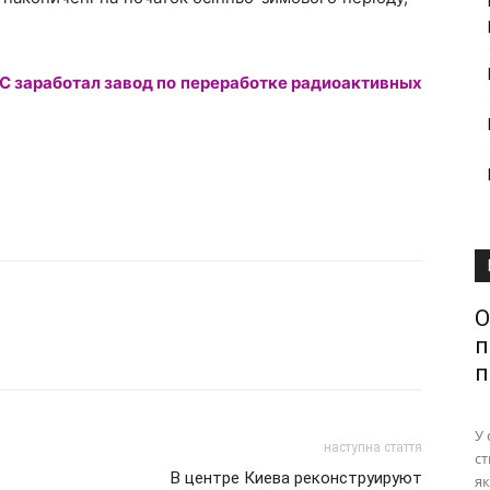
С заработал завод по переработке радиоактивных
О
п
п
У 
наступна стаття
ст
В центре Киева реконструируют
як