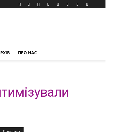
РХІВ
ПРО НАС
птимізували
Реклама