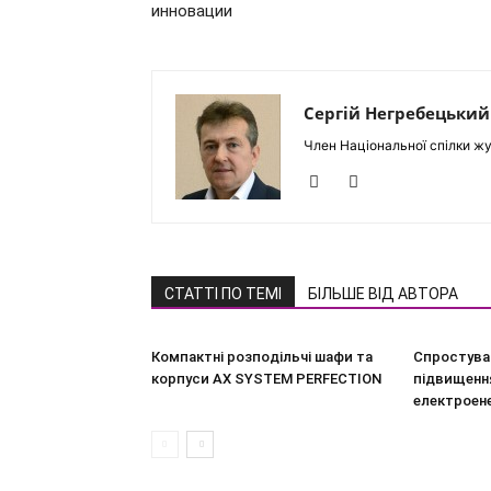
инновации
Сергій Негребецький
Член Національної спілки жу
СТАТТІ ПО ТЕМІ
БІЛЬШЕ ВІД АВТОРА
Компактні розподільчі шафи та
Спростува
корпуси AX SYSTEM PERFECTION
підвищення
електроен