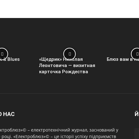
k & Blues
«Щедрик» Николая
Блюз вам в п
Леонтовича — визитная
карточка Рождества
О НАС
Й
ктроблюз»© – електротехнічний журнал, заснований у
 році. «Електроблюз»© – це історії успіху підприємств