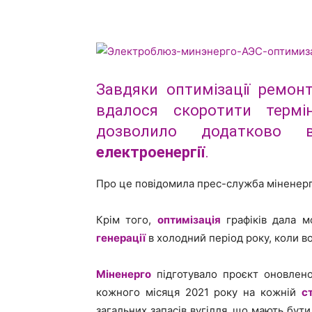
Завдяки оптимізації ремон
вдалося скоротити терм
дозволило додатково 
електроенергії
.
Про це повідомила прес-служба міненер
Крім того,
оптимізація
графіків дала м
генерації
в холодний період року, коли в
Міненерго
підготувало проєкт оновленог
кожного місяця 2021 року на кожній
с
загальних запасів вугілля, що мають бути