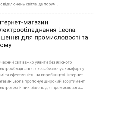
с відключень світла, де поруч...
нтернет-магазин
лектрообладнання Leona:
ішення для промисловості та
ому
часний світ важко уявити без якісного
ектрообладнання, яке забезпечує комфорт у
мі та ефективність на виробництві. Інтернет-
агазин Leona пропонує широкий асортимент
ектротехнічних рішень для промислового...