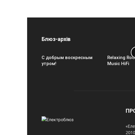
Блюз-архів
С добрым воскресным
Relaxing Roc
утром!
Music HiFi
ПР
«Еле
2010