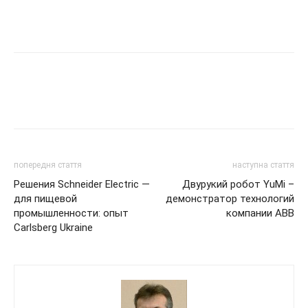
попередня стаття
наступна стаття
Решения Schneider Electric —
Двурукий робот YuMi –
для пищевой
демонстратор технологий
промышленности: опыт
компании АВВ
Carlsberg Ukraine