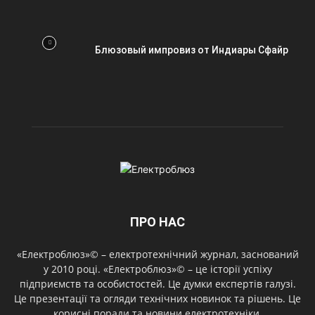
Блюзовый импровиз от Индиары Сфайр
ПРО НАС
«Електроблюз»© – електротехнічний журнал, заснований
у 2010 році. «Електроблюз»© – це історії успіху
підприємств та особистостей. Це думки експертів галузі.
Це презентації та огляди технічних новинок та рішень. Це
корисні поради та новини електротехніки.