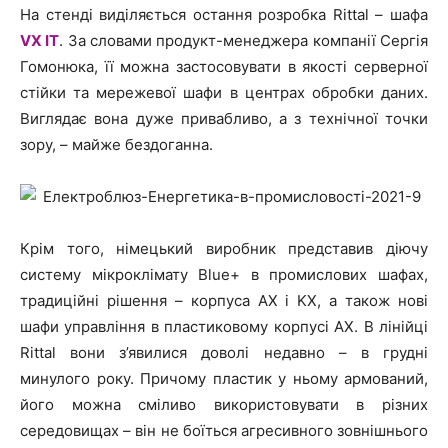
На стенді виділяється остання розробка Rittal – шафа
VX IT
. За словами продукт-менеджера компанії Сергія
Гомонюка, її можна застосовувати в якості серверної
стійки та мережевої шафи в центрах обробки даних.
Виглядає вона дуже привабливо, а з технічної точки
зору, – майже бездоганна.
Крім того, німецький виробник представив діючу
систему мікроклімату Blue+ в промислових шафах,
традиційні рішення – корпуса AX і KX, а також нові
шафи управління в пластиковому корпусі AX. В лінійці
Rittal вони з’явилися доволі недавно – в грудні
минулого року. Причому пластик у ньому армований,
його можна сміливо використовувати в різних
середовищах – він не боїться агресивного зовнішнього