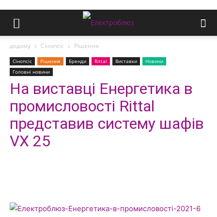
додому
Сінопсіс
Рішення
Сінопсіс
Рішення
Бренди
Rittal
Виставки
Новини
Головні новини
На виставці Енергетика в
промисловості Rittal
представив систему шафів
VX 25