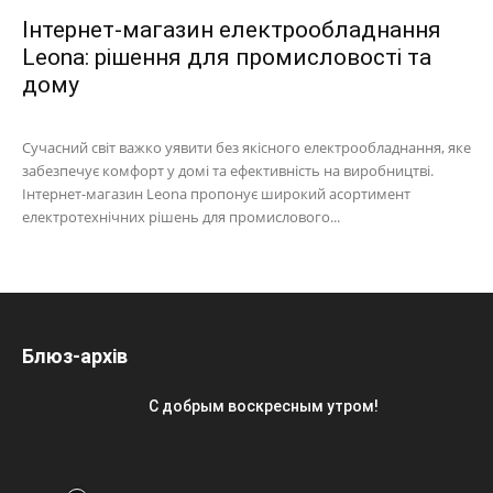
Інтернет-магазин електрообладнання
Leona: рішення для промисловості та
дому
Сучасний світ важко уявити без якісного електрообладнання, яке
забезпечує комфорт у домі та ефективність на виробництві.
Інтернет-магазин Leona пропонує широкий асортимент
електротехнічних рішень для промислового...
Блюз-архів
С добрым воскресным утром!