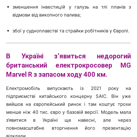
зменшення інвестицій у галузь на тлі планів з
відмови від викопного палива;
збої у судноплавстві та страйки робітників у Європі.
В Україні з’явиться недорогий
британський
електрокросовер
MG
Marvel R
з запасом ходу 400 км
.
Електромобіль випускають із 2021 року на
підприємстві китайського концерну SAIC. Він уже
вийшов на європейський ринок і там коштує трохи
менше ніж 40 тис. євро у базовій версії. Модель мала
з’явитися в Україні ще навесні, але через
повномасштабне вторгнення його презентацію
відклали.