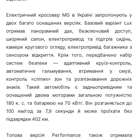
Електричний кросовер MG в Україні запропонують у
двох багато оснащених версіях. Базовий варіант Lux
отримав панорамний дах, безключовий доступ,
шкіряний салон, електропривод та підігрів сидінь,
камери кругового огляду, електропривід багажника з
сенсором відкриття. Крім того, передбачено набір
систем безпеки — адаптивний круїз-контроль,
автоматичне гальмування, втримання у смузі,
контроль «сліпих» зон та розпізнавання дорожніх
знаків. Такий автомобіль є задньопривідним та
оснащений двома моторами загальною потужністю
180 к. с. та батареєю на 70 кВтг. Він розганяється до
100 км/год за 7,9 секунди й може проїхати без
підзарядки 402 км.
Топова версія Performance також отримала