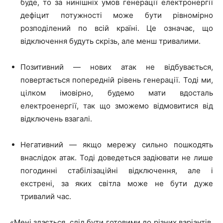
буде, то за нинішніх умов генерації електронергії
дефіцит потужності може бути рівномірно
розподілений по всій країні. Це означає, що
відключення будуть скрізь, але менш тривалими.
Позитивний — нових атак не відбувається,
повертається попередній рівень генерації. Тоді ми,
цілком імовірно, будемо мати вдосталь
електроенергії, так що зможемо відмовитися від
відключень взагалі.
Негативний — якщо мережу сильно пошкодять
внаслідок атак. Тоді доведеться задіювати не лише
погодинні стабілізаційні відключення, але і
екстрені, за яких світла може не бути дуже
тривалий час.
«Мені здається, слід бути готовими до різних варіантів,