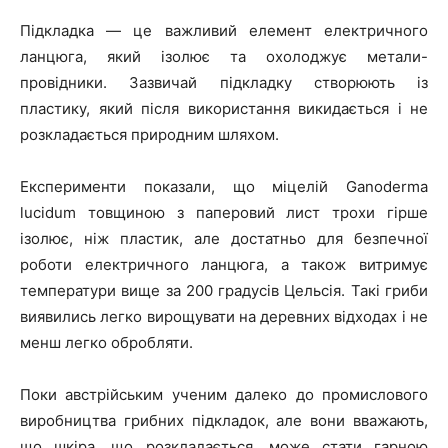
Підкладка — це важливий елемент електричного
ланцюга, який ізолює та охолоджує метали-
провідники. Зазвичай підкладку створюють із
пластику, який після використання викидається і не
розкладається природним шляхом.
Експерименти показали, що міцелій Ganoderma
lucidum товщиною з паперовий лист трохи гірше
ізолює, ніж пластик, але достатньо для безпечної
роботи електричного ланцюга, а також витримує
температури вище за 200 градусів Цельсія. Такі гриби
виявились легко вирощувати на деревних відходах і не
менш легко обробляти.
Поки австрійським ученим далеко до промислового
виробництва грибних підкладок, але вони вважають,
що шкіра, що розкладається, може стати гарною