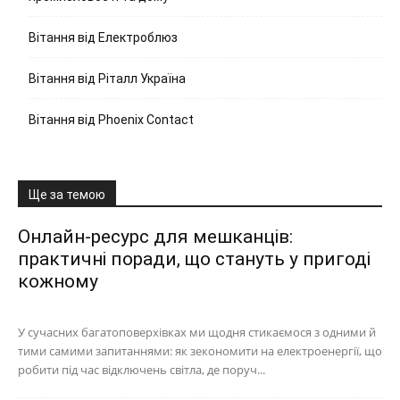
Вітання від Електроблюз
Вітання від Ріталл Україна
Вітання від Phoenix Contact
Ще за темою
Онлайн-ресурс для мешканців:
практичні поради, що стануть у пригоді
кожному
У сучасних багатоповерхівках ми щодня стикаємося з одними й
тими самими запитаннями: як зекономити на електроенергії, що
робити під час відключень світла, де поруч...