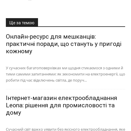
Ще за темою
Онлайн-ресурс для мешканців:
практичні поради, що стануть у пригоді
кожному
У сучасних багатоповерхівках ми щодня стикаємося з одними й
тими самими запитаннями: як зекономити на електроенергії, що
робити під час відключень світла, де поруч...
Інтернет-магазин електрообладнання
Leona: рішення для промисловості та
дому
Сучасний світ важко уявити без якісного електрообладнання, яке