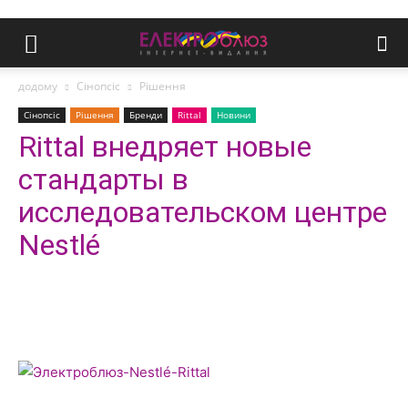
додому
Сінопсіс
Рішення
Сінопсіс
Рішення
Бренди
Rittal
Новини
Rittal внедряет новые
стандарты в
исследовательском центре
Nestlé