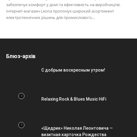
забезпечує комфорт у домі та ефективність на виробництві.
Інтернет-магазин Leona пропонує широкий асортимент
електротехнічних рішень для промислового...
Блюз-архів
С добрым воскресным утром!
Relaxing Rock & Blues Music HiFi
«Щедрик» Николая Леонтовича —
визитная карточка Рождества