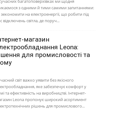
сучасних багатоповерхівках ми щодня
икаємося з одними й тими самими запитаннями:
 зекономити на електроенергії, що робити під
с відключень світла, де поруч...
нтернет-магазин
лектрообладнання Leona:
ішення для промисловості та
ому
часний світ важко уявити без якісного
ектрообладнання, яке забезпечує комфорт у
мі та ефективність на виробництві. Інтернет-
агазин Leona пропонує широкий асортимент
ектротехнічних рішень для промислового...