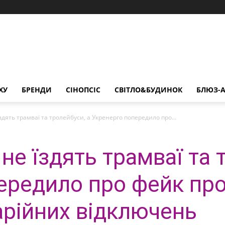
ХУ
БРЕНДИ
СІНОПСІС
СВІТЛО&БУДИНОК
БЛЮЗ-А
їздять трамваї та тролейбуси, а Укренерго попередило про...
 не їздять трамваї та 
ередило про фейк про
арійних відключень