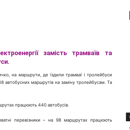
ктроенергії замість трамваїв та
уси.
ичко, на маршрути, де їздили трамваї і тролейбуси
38 автобусних маршрутів на заміну тролейбусам. Та
шрутах працюють 440 автобусів.
иватні перевізники – на 98 маршрутах працюють