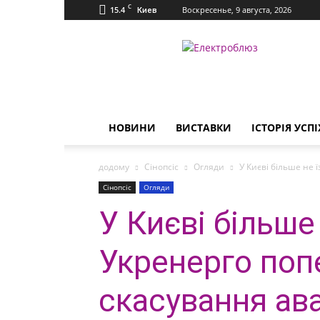
C
15.4
Воскресенье, 9 августа, 2026
Киев
Електроблюз
НОВИНИ
ВИСТАВКИ
ІСТОРІЯ УСПІ
додому
Сінопсіс
Огляди
У Києві більше не 
Сінопсіс
Огляди
У Києві більше
Укренерго поп
скасування ав