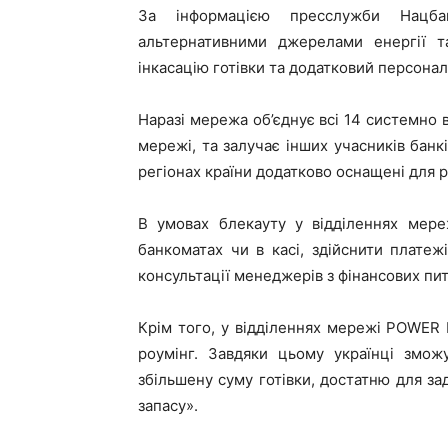
За інформацією пресслужби Нацбан
альтернативними джерелами енергії т
інкасацію готівки та додатковий персонал
Наразі мережа об’єднує всі 14 системно в
мережі, та залучає інших учасників банкі
регіонах країни додатково оснащені для р
В умовах блекауту у відділеннях мере
банкоматах чи в касі, здійснити платеж
консультації менеджерів з фінансових пит
Крім того, у відділеннях мережі POWE
роумінг. Завдяки цьому українці змож
збільшену суму готівки, достатню для з
запасу».