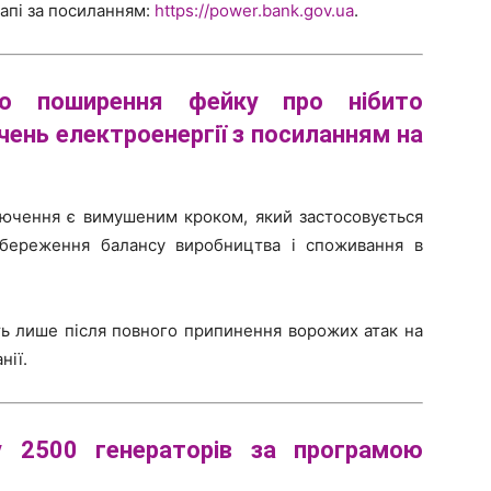
апі за посиланням:
https://power.bank.gov.ua
.
ро поширення фейку про нібито
чень
електроенергії з посиланням на
ключення є вимушеним кроком, який застосовується
збереження балансу виробництва і споживання в
ть лише після повного припинення ворожих атак на
нії.
ну 2500
генераторів
за програмою