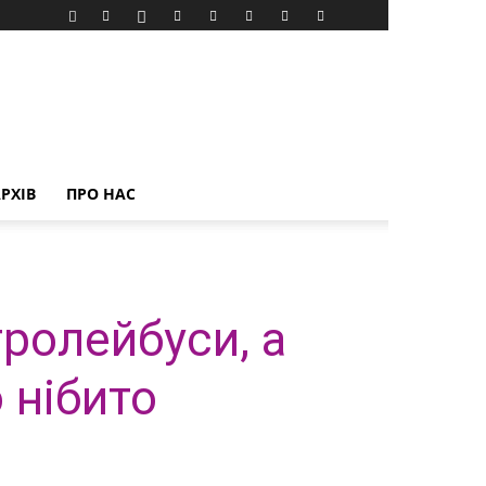
РХІВ
ПРО НАС
тролейбуси, а
 нібито