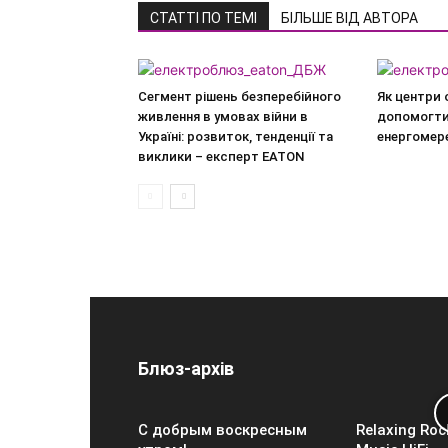
СТАТТІ ПО ТЕМІ
БІЛЬШЕ ВІД АВТОРА
Сегмент рішень безперебійного
Як центри
живлення в умовах війни в
допомогти
Україні: розвиток, тенденції та
енергомер
виклики – експерт EATON
Блюз-архів
С добрым воскресным
Relaxing Roc