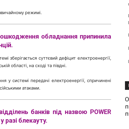
звичайному режимі.
 пошкодження обладнання припинила
нцій.
темі зберігається суттєвий дефіцит електроенергії,
ькій області, на сході та півдні.
ня у системі передачі електроенергії, спричинені
ійськими атаками.
О
п
відділень банків під назвою POWER
п
 разі блекауту.