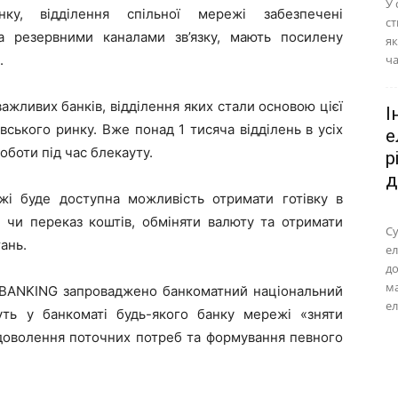
У 
ку, відділення спільної мережі забезпечені
ст
а резервними каналами зв’язку, мають посилену
як
.
ча
ажливих банків, відділення яких стали основою цієї
І
вського ринку. Вже понад 1 тисяча відділень в усіх
е
оботи під час блекауту.
р
д
жі буде доступна можливість отримати готівку в
і чи переказ коштів, обміняти валюту та отримати
Су
ань.
ел
до
м
R BANKING запроваджено банкоматний національний
ел
уть у банкоматі будь-якого банку мережі «зняти
адоволення поточних потреб та формування певного