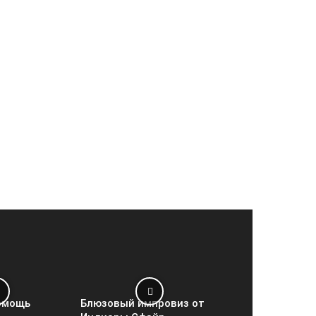
омощь
Блюзовый импровиз от