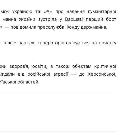
між Україною та ОАЕ про надання гуманітарної
 майна України зустріла у Варшаві перший борт
и», — повідомила пресслужба Фонду держмайна.
з іншою партією генераторів очікується на початку
ни здоров’я, освіти, а також об’єктам критичної
аждали від російської агресії — до Херсонської,
иївської областей.