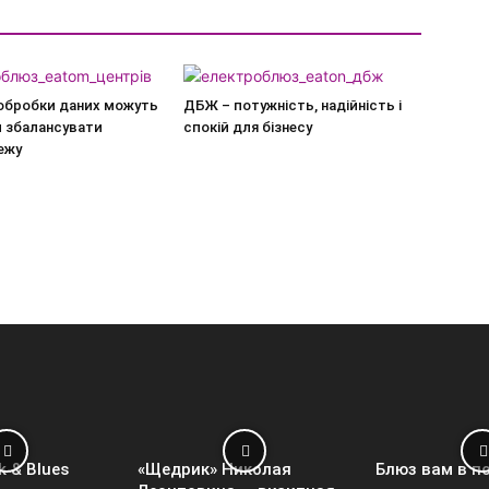
 обробки даних можуть
ДБЖ – потужність, надійність і
 збалансувати
спокій для бізнесу
ежу
k & Blues
«Щедрик» Николая
Блюз вам в п